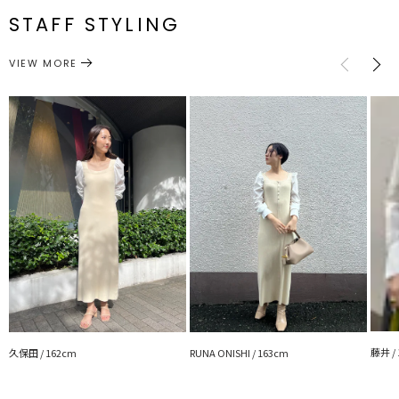
・胸元にカッティングが施されているので小ぶりなネックレスや大振
STAFF STYLING
りのピアスで女性らしさをプラス○
ワンピース
ワンピース
サイズガイド
カテゴリー
■STAFF着用コメント
VIEW MORE
身長 166cm 着用サイズ S
スクエアネックでデコルテを綺麗に見せてくれ、程よく肌見せが楽し
めます。
異素材ドッキングのスリーブデザインが春らしく、肩に入ったタック
は大きすぎないので、
肩幅が気になる方にもおすすめ◎
フロントのボタンが更に縦ラインを強調してくれるのでスタイルアッ
プ効果抜群です♡
タイトすぎないデザインなので、私のように腰回りがしっかりしてい
る方・高身長の方にもおすすめ！
※詳細画像が正規の商品となります。
---------------------------------------------------
透け感：なし
裏地：なし
藤井 /
久保田 / 162cm
RUNA ONISHI / 163cm
生地の厚さ：普通
洗濯：手洗い可
伸縮性：あり