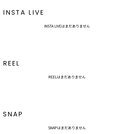
ポケット：なし
ジップ：なし
INSTA LIVE
---------------------------------------------------
INSTA LIVEはまだありません
▼スタイリングおすすめITEM▼
アウター一覧はこちら
シューズ一覧はこちら
アクセサリー一覧はこちら
【知って得する便利機能◎ 】
REEL
■商品のお気に入り登録
再入荷時、ラスト１点の時、セール開始時にお知らせします。
REELはまだありません
■ブランドのお気に入り登録
新商品やセール情報など、いち早くお得な情報をゲット！
ぜひご活用ください！
※着用画像はフラッシュの加減で実際の製品と色味等が異なる場合が
ございますので、
生地のズームアップ画像をご確認ください。
※ご利用の端末画面の設定により実際の商品と色味が異なる場合がご
SNAP
ざいます。
SNAPはまだありません