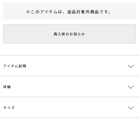
※このアイテムは、
返品対象外商品
です。
RUNWAY Passport
ポイント
旧 MS PASSPORTポイント
再入荷のお知らせ
65
ポイント獲得
ポイントについて
アイテム説明
■デザインポイント
詳細
身頃がニット、袖が布帛のコンビワンピース。
袖はホワイトのシャツ生地を使用することで春らしい印象に。
ワンピースは前後2wayに着用可能で、ボタンデザインを前にしたス
タイル、 前はすっきりシンプルにバックシャンのスタイルと二通り
サイズ
素材
-
楽しんでいただけます。
原産国
中国
■スタイリングポイント
サイズ
バスト
袖丈
肩幅
総丈
その他
・まだ肌寒い季節はコート合わせで、春先はデニムジャケット合わせ
メーカー品
0323103013
でカジュアルダウンしたスタイリングもおすすめ
付属:予備
S
79cm
60.5cm
24cm
113cm
番
ボタン１個