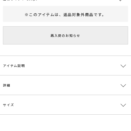
※このアイテムは、
返品対象外商品
です。
RUNWAY Passport
ポイント
旧 MS PASSPORTポイント
再入荷のお知らせ
169
ポイント獲得
ポイントについて
アイテム説明
昨年も人気だったDRESSがアップデート！
詳細
歩く度揺れるマーメイドラインが高揚感に包まれる。
クルーネックにマーメイドラインのシルエットが
凛とした女性らしい印象。洗練された都会的なDRESSに
サイズ
素材
表側 本体:ナイロン100％ 別布:ポリエステル
■デザインポイント
100％ 裏側:ポリエステル100％
裾に向かって広がるマーメイドラインのシルエットが特徴のワンピー
ス。
原産国
中国
サイズ
バスト
袖丈
肩幅
ウエスト
ヒップ
マチ切り替え部分には軽やかなジョーゼットを使用しています。