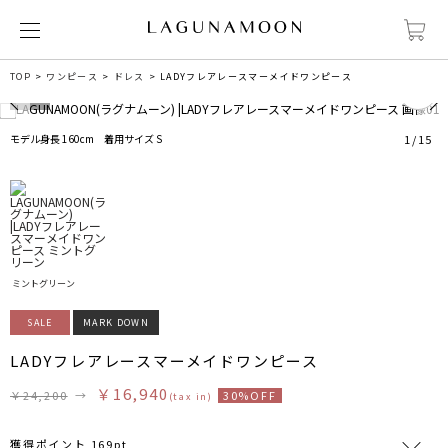
0
TOP
ワンピース
ドレス
LADYフレアレースマーメイドワンピース
モデル身長 160cm 着用サイズ S
1
/
15
ミントグリーン
SALE
MARK DOWN
LADYフレアレースマーメイドワンピース
￥16,940
￥24,200
→
30%OFF
(tax in)
獲得ポイント 169pt