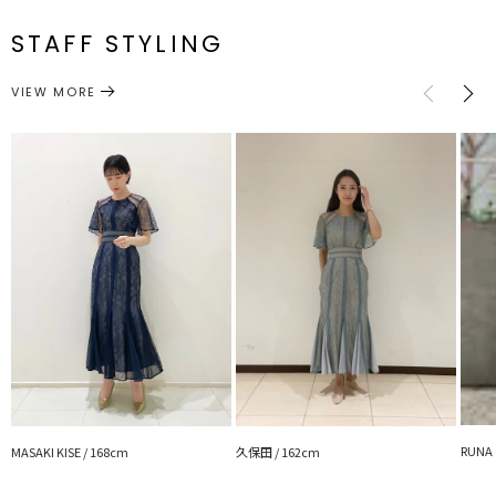
S
78cm
23cm
39cm
63cm
83cm
アクセントになるテープレースで他にはないデザインに仕上げていま
メーカー品
0323203012
す。
番
STAFF STYLING
サイズガイド
●おすすめシーン
ワンピース
ドレス
カテゴリー
VIEW MORE
結婚式、1.5次会、2次会にはもちろん
同窓会、謝恩会、演奏会、ドレスコードのあるレストランなど幅広い
シーンで活躍
■サイズの参考に…（STAFFレビュー）
163cm/Sサイズ着用
しっかりウエストマークされるデザインで、女性らしいマーメイドシ
ルエット。
163センチでSサイズを着用しましたが、丈は足首が綺麗に見える丈
感。
小柄さんには5センチ以上のヒールを履くと良いですよ！
ウエストマークの切り替え位置が高めでぴったりとするので、着痩せ
効果抜群。
私は普段Mサイズを選ぶことが多くSサイズだとかなりピッタリと感
じたので、
160センチ以上で着心地にゆとりが欲しい方へはMサイズの検討をお
勧めします！
RUNA 
MASAKI KISE / 168cm
久保田 / 162cm
■リールもCHECK