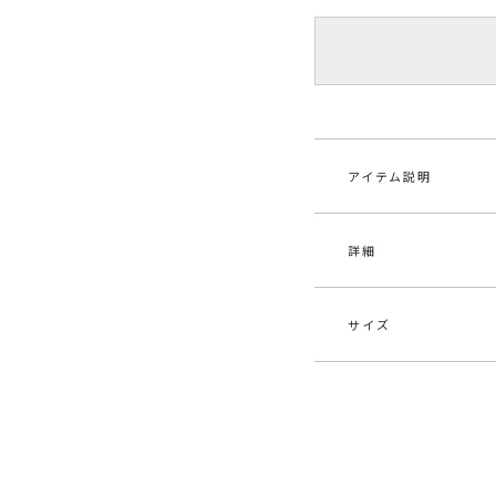
アイテム説明
詳細
■デザインポイント
コットン混のふっく
ディガン。
程よいパフスリーブ
サイズ
てくれます。
素材
綿6
室内の冷房対策にも
原産国
中
■スタイリングポイ
サイズ
バスト
ショート丈設定で、
メーカー品
032
スよくスタイリング
F
96cm
番
-----------------------
ト
透け感：なし
カテゴリー