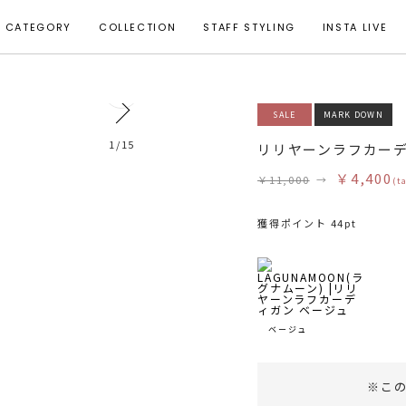
CATEGORY
COLLECTION
STAFF STYLING
INSTA LIVE
0
SALE
MARK DOWN
モデル身長 162cm 着用サイズ F
1
/
15
リリヤーンラフカー
￥4,400
￥11,000
→
(t
獲得ポイント 44pt
ベージュ
※こ