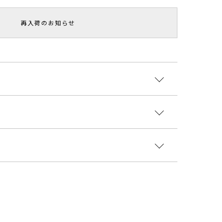
再入荷のお知らせ
らとした糸を使用した、初夏にぴったりなニットカー
とフォルム感が、羽織るだけでこなれた雰囲気にみせ
9% ポリエステル31%
活躍してくれるアイテムです。
国
ント
着丈
袖丈
肩幅
重さ
ワンピースやハイウエストデザインのボトムとバラン
3228001
できます。
41cm
34.5cm
47cm
約384g
----------------------------
ップス
カーディガン/ボレロ
サイズガイド