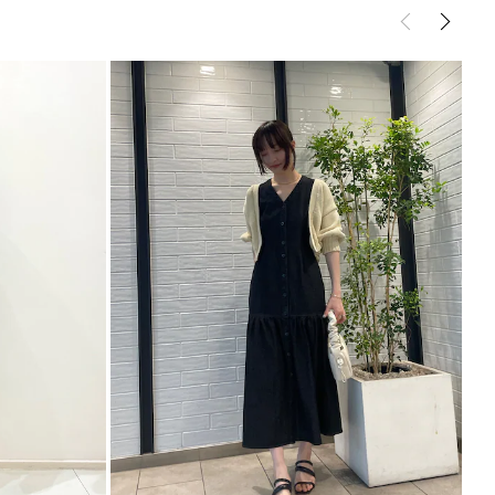
手
----------------------------
めITEM▼
ら
ら
ら
ら
こちら
能◎ 】
登録
点の時、セール開始時にお知らせします。
入り登録
など、いち早くお得な情報をゲット！
！