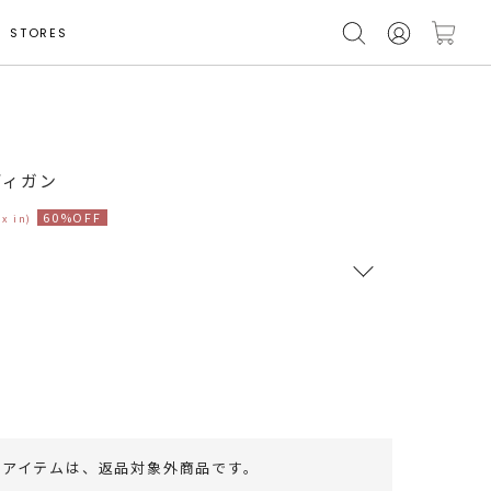
STORES
モデル身長 162cm
ディガン
60%OFF
ax in)
RUNWAY Passport
ポイント
旧 MS PASSPORTポイント
44
ポイント獲得
のアイテムは、
返品対象外商品
です。
ポイントについて