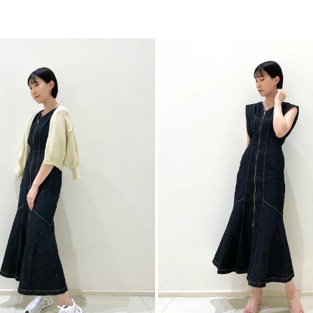
裏地：なし
生地の厚さ：やや厚
洗濯：手洗い可
伸縮性：あり
ポケット：なし
-----------------------
▼スタイリングおすす
アウター一覧はこち
トップス一覧はこち
ボトムス一覧はこち
シューズ一覧はこち
アクセサリー一覧は
【知って得する便利機
■商品のお気に入り
再入荷時、ラスト１
■ブランドのお気に
新商品やセール情報
ぜひご活用ください