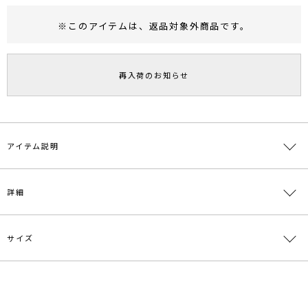
※このアイテムは、
返品対象外商品
です。
RUNWAY Passport
ポイント
旧 MS PASSPORTポイント
再入荷のお知らせ
61
ポイント獲得
ポイントについて
アイテム説明
■デザインポイント
詳細
程よい透け感のある、柔らかく靭やかな楊柳シフォンを使用していま
す。
ウエストにはキックバックのあるリブニットを使用し着心地の良いフ
ィット感を目指しました。
サイズ
素材
表地:ポリエステル100％ 裏地:ポリエステル
シャツ襟がカジュアルダウンしすぎず幅広いシーンで活躍できる1着
100％ リブ:レーヨン61％ ポリエステル24％ ナ
です。
イロン13％ ポリウレタン2％
サイズ
バスト
袖丈
肩幅
ウエスト
総丈
■スタイリングポイント
原産国
中国
ゴム仕
・1枚で着映えするワンピースなので、ブーツやサンダル、小物で変
S
80cm
31cm
32cm
様:48～
121cm