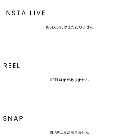
※着用画像はフラッシュの加減で実際の製品と色味等が異なる場合が
ございますので、
INSTA LIVE
生地のズームアップ画像をご確認ください。
※ご利用の端末画面の設定により実際の商品と色味が異なる場合がご
ざいます。
INSTA LIVEはまだありません
REEL
REELはまだありません
SNAP
SNAPはまだありません