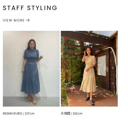
化を楽しんで
86cm
メーカー品
0323403020
STAFF STYLING
・TOPSのボタンは開けて抜け感を
番
サイズガイド
---------------------------------------------------
VIEW MORE
ワンピース
ワンピース
透け感：なし
カテゴリー
裏地：あり
生地の厚さ：普通
洗濯：手洗い可
伸縮性：ウエスト部分ゴム仕様
ポケット：あり
ジップ：なし
---------------------------------------------------
▼スタイリングおすすめITEM▼
アウター一覧はこちら
シューズ一覧はこちら
アクセサリー一覧はこちら
【知って得する便利機能◎ 】
■商品のお気に入り登録
再入荷時、ラスト１点の時、セール開始時にお知らせします。
■ブランドのお気に入り登録
MISAKI KUBO / 157cm
久保田 / 162cm
新商品やセール情報など、いち早くお得な情報をゲット！
ぜひご活用ください！