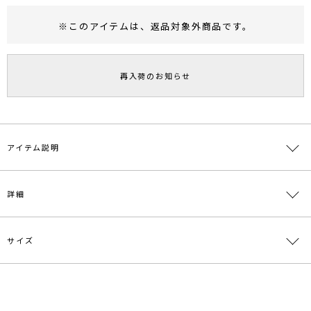
※このアイテムは、
返品対象外商品
です。
RUNWAY Passport
ポイント
旧 MS PASSPORTポイント
再入荷のお知らせ
93
ポイント獲得
ポイントについて
アイテム説明
■デザインポイント
詳細
一部ラメ糸を使用した柄が程よい華やかさを出し、アクセントになっ
たニットワンピース。
タテに入った柄とフィットアンドフレアーシルエットが身体のライン
を綺麗に見せる1枚でスタイリングが決まるアイテムです。
サイズ
素材
上身頃:レーヨン46％ ポリエステル30％ ナイロ
ン24％ 下身頃:レーヨン54％ ポリエステル27％
■スタイリングポイント
ナイロン19％
・1枚で着映えするワンピースはアクセやシューズで変化をプラス
サイズ
裄丈
ウエスト
総丈
重さ
・ラメ糸が華やかな印象なのでアウターはシンプルなアイテムが相性
原産国
中国
〇
S
79cm
ゴム仕様:48～88cm
119cm
約706g