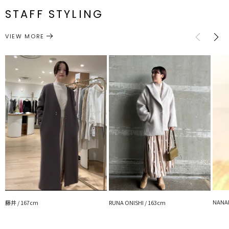
メーカー品
0323503021
STAFF STYLING
【WEB MAGAZINE emma さん着用アイテム】
番
サイズガイド
---------------------------------------------------
透け感：なし
VIEW MORE
ワンピース
ワンピース
カテゴリー
裏地：なし
生地の厚さ：普通
洗濯：×
伸縮性：あり
ポケット：なし
ジップ：なし
--------------------------------------------------
【知って得する便利機能◎ 】
■商品のお気に入り登録
再入荷時、ラスト１点の時、セール開始時にお知らせします。
■ブランドのお気に入り登録
新商品やセール情報など、いち早くお得な情報をゲット！
ぜひご活用ください！
※着用画像はフラッシュの加減で実際の製品と色味等が異なる場合が
ございますので、
生地のズームアップ画像をご確認ください。
NANAM
藤井 / 167cm
RUNA ONISHI / 163cm
※ご利用の端末画面の設定により実際の商品と色味が異なる場合がご
ざいます。