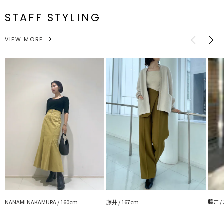
F
61cm～
32.5cm
32cm～
50cm
約186g
番
■スタイリングポイント
STAFF STYLING
・プリントスカートやデザイン性のあるボトムスにも相性ピッタリな
トップス
ニット
サイズガイド
シンプルなデザイン
カテゴリー
・ハイツイスト仕立てなのでキレイめなスタイリングにもはまります
VIEW MORE
---------------------------------------------------
透け感：アイボリー多少あり
裏地：なし
生地の厚さ：薄手
洗濯：×
伸縮性：あり
---------------------------------------------------
【知って得する便利機能◎ 】
■商品のお気に入り登録
再入荷時、ラスト１点の時、セール開始時にお知らせします。
■ブランドのお気に入り登録
新商品やセール情報など、いち早くお得な情報をゲット！
ぜひご活用ください！
※着用画像はフラッシュの加減で実際の製品と色味等が異なる場合が
ございますので、
藤井 /
NANAMI NAKAMURA / 160cm
藤井 / 167cm
生地のズームアップ画像をご確認ください。
※ご利用の端末画面の設定により実際の商品と色味が異なる場合がご
ざいます。