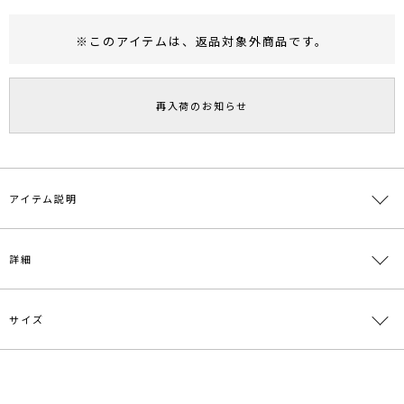
※このアイテムは、
返品対象外商品
です。
RUNWAY Passport
ポイント
旧 MS PASSPORTポイント
再入荷のお知らせ
52
ポイント獲得
ポイントについて
アイテム説明
■デザインポイント
詳細
キャミソールとレイヤードしているようなデザインニットプルオーバ
ー。
キャミソールはバックストラップがクロスになっていて後ろ姿もポイ
ントに。
サイズ
素材
レーヨン74％ ポリエステル26％
残暑の中でも秋を意識したい季節に、程よい肌見せデザインと5分袖
丈でぴったりな1枚。
原産国
中国
ジャケットのインナーにも抜け感があるデザインなのでオススメで
サイズ
バスト
袖丈
肩幅
総丈
重さ
す。
メーカー品
0323526023