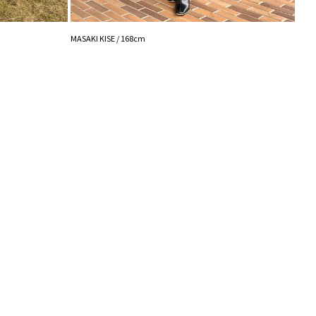
藤井 /
MASAKI KISE / 168cm