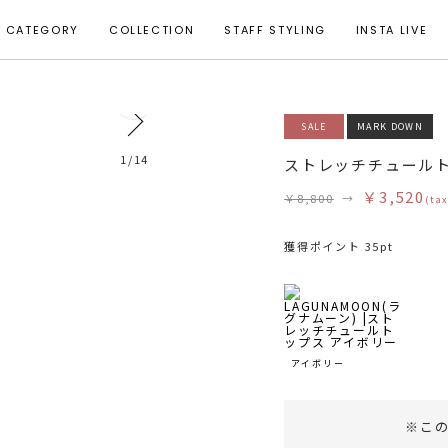
CATEGORY
COLLECTION
STAFF STYLING
INSTA LIVE
0
SALE
MARK DOWN
1
/
14
ストレッチチュール
￥3,520
￥8,800
→
(tax
獲得ポイント 35pt
アイボリー
※こ