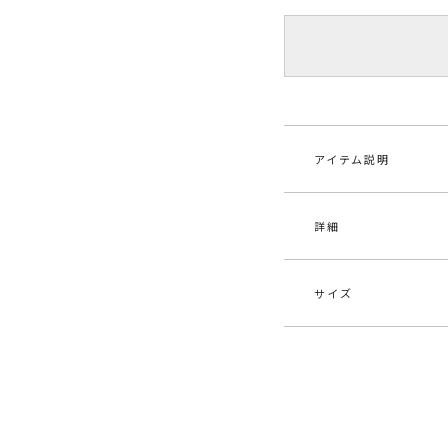
アイテム説明
詳細
■デザインポイント
地柄の入ったストレ
体にフィットするタ
活躍してくれます。
サイズ
シャツの下、ニット
素材
ナイ
トINなど1枚入れる
の1着です。
原産国
中
サイズ
バスト
■スタイリングポイ
メーカー品
032
・ワンピースや、シ
F
78cm
番
・合わせやすいモノ
ト
-----------------------
カテゴリー