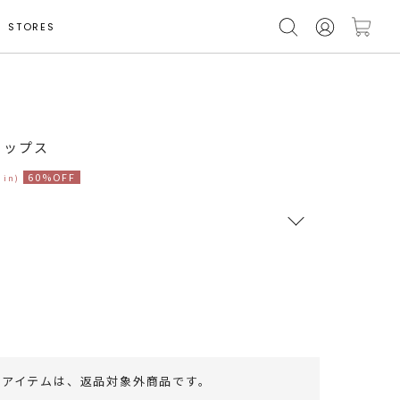
STORES
モデル身長 162cm
トップス
60%OFF
 in)
RUNWAY Passport
ポイント
旧 MS PASSPORTポイント
35
ポイント獲得
のアイテムは、
返品対象外商品
です。
ポイントについて