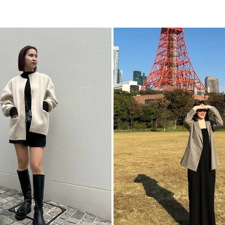
透け感：あり
裏地：なし
生地の厚さ：薄手
洗濯： 手洗い可
伸縮性：あり
-----------------------
▼スタイリングおすす
アウター一覧はこち
ボトムス一覧はこち
シューズ一覧はこち
アクセサリー一覧は
【知って得する便利機
■商品のお気に入り
再入荷時、ラスト１
■ブランドのお気に
新商品やセール情報
ぜひご活用ください
※着用画像はフラッ
いますので、
生地のズームアップ
※ご利用の端末画面