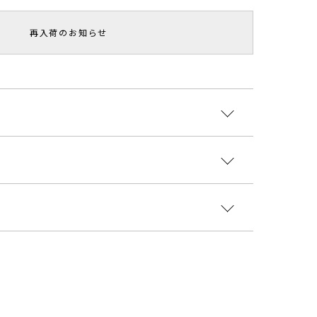
再入荷のお知らせ
ッチチュールトップス。
イトなシルエットなので様々なレイヤードスタイルに
の下、ジャンパースカートとのレイヤード、ジャケッ
ロン97％ ポリウレタン3％
ことで今っぽいトレンドスタイルが完成するおすすめ
国
着丈
袖丈
肩幅
重さ
ント
3527002
ャツと合わせるだけでレイヤードスタイルが完成
～
62cm
64cm
34cm
約130g
トーンカラーはどのアイテムとも相性○
ップス
トップス/その他
サイズガイド
----------------------------