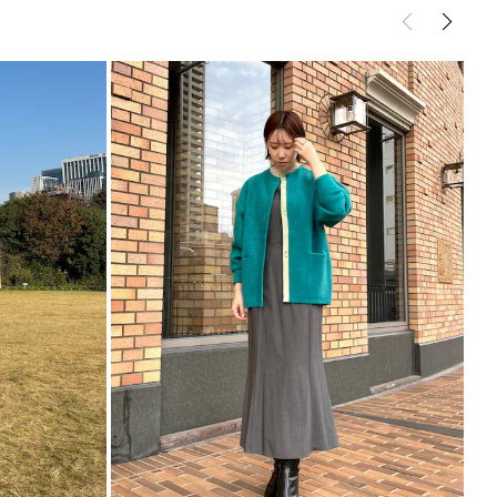
----------------------------
めITEM▼
ら
ら
ら
こちら
能◎ 】
登録
点の時、セール開始時にお知らせします。
入り登録
など、いち早くお得な情報をゲット！
！
シュの加減で実際の製品と色味等が異なる場合がござ
画像をご確認ください。
の設定により実際の商品と色味が異なる場合がござい