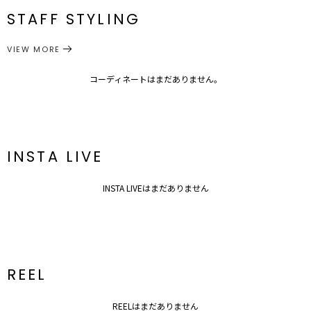
MADE IN ITALYで伝統的な技法で生産を行なっているファクトリー
番
STAFF STYLING
ブランド。
サイズガイド
ファッションの発信地であるフィレンツェのメーカーらしく、毎シー
アクセサリー
ストール・マフラー
ズン旬なデザインを様々な素材バリエーションで提案しています。
カテゴリー
VIEW MORE
数多くのブランドと共同開発を手掛け、世界中に良質なスカーフを届
けています。
コーディネートはまだありません。
【知って得する便利機能◎ 】
■商品のお気に入り登録
再入荷時、ラスト１点の時、セール開始時にお知らせします。
■ブランドのお気に入り登録
INSTA LIVE
新商品やセール情報など、いち早くお得な情報をゲット！
ぜひご活用ください！
INSTA LIVEはまだありません
※着用画像はフラッシュの加減で実際の製品と色味等が異なる場合が
ございますので、
生地のズームアップ画像をご確認ください。
※ご利用の端末画面の設定により実際の商品と色味が異なる場合がご
ざいます。
REEL
REELはまだありません