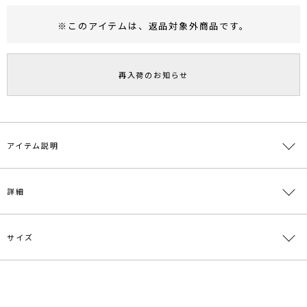
※このアイテムは、
返品対象外商品
です。
RUNWAY Passport
ポイント
旧 MS PASSPORTポイント
再入荷のお知らせ
69
ポイント獲得
ポイントについて
アイテム説明
■デザインポイント
詳細
チェック柄が目を引く大判ストール。
ふんわりと厚みのある生地で肌触りが良く、ずっと触れていたくなる
アイテム。
太めのフリンジがアクセントになったデザイン。
サイズ
素材
[グリーン]アクリル42％ 毛38％ ナイロン20％
そのまま羽織ったり首に巻いたりと幅広い使い方を楽しんで頂けま
[ブラウン]毛70％ ポリエステル30％
す。
原産国
イタリア
サイズ
全長
幅
重さ
【LELLE/レレ】
イタリア・フィレンツェのストール・スカーフメーカー。
F
212cm
46cm
約204g
メーカー品
0323610001