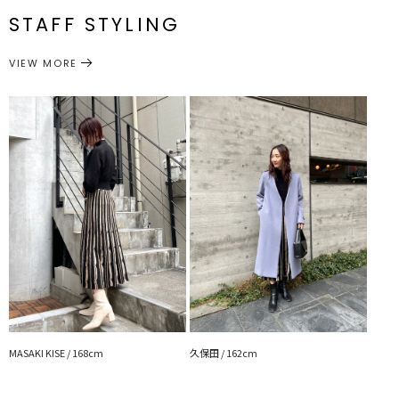
・ラメ糸が華やかな印象なのでアウターはシンプルなアイテムが相性
メーカー品
0324103016
STAFF STYLING
〇
番
サイズガイド
リールはこちらからCHECK＞＞＞
VIEW MORE
ワンピース
ワンピース
カテゴリー
MASAKI KISE / 168cm
久保田 / 162cm