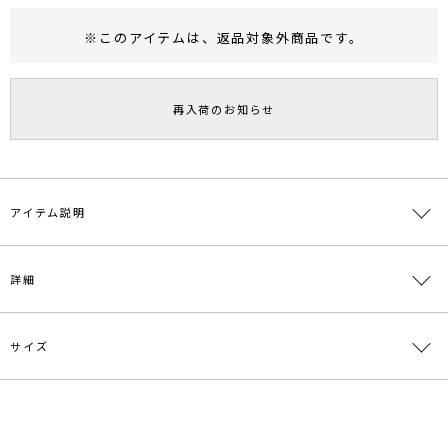
※このアイテムは、
返品対象外商品
です。
RUNWAY Passport
ポイント
旧 MS PASSPORTポイント
再入荷のお知らせ
93
ポイント獲得
ポイントについて
アイテム説明
＼人気アイテムのため予約受付開始／
詳細
■デザインポイント
一部ラメ糸を使用した柄が程よい華やかさを出し、アクセントになっ
たニットワンピース。
サイズ
素材
上身頃:レーヨン46％ ポリエステル30％ ナイロ
タテに入った柄とフィットアンドレアーシルエットが身体のラインを
ン24％ 下身頃:レーヨン54％ ポリエステル27％
綺麗に見せる1枚でスタイリングが決まるアイテムです。
ナイロン19％
サイズ
裄丈
ウエスト
総丈
重さ
■スタイリングポイント
原産国
中国
・1枚で着映えするワンピースはアクセやシューズで変化をプラス
S
75cm
ゴム仕様:50～86cm
114.5cm
約726g