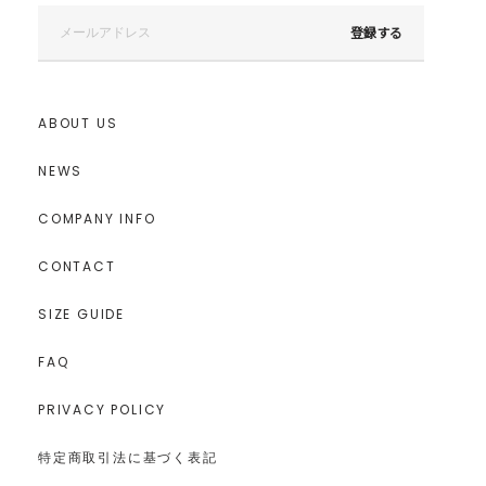
登録する
---------------------------------------------------
透け感：なし
裏地：なし
生地の厚さ：普通
洗濯：-
ABOUT US
伸縮性：あり
ポケット：なし
NEWS
ジップ：なし
--------------------------------------------------
COMPANY INFO
【知って得する便利機能◎ 】
CONTACT
■商品のお気に入り登録
再入荷時、ラスト１点の時、セール開始時にお知らせします。
SIZE GUIDE
■ブランドのお気に入り登録
新商品やセール情報など、いち早くお得な情報をゲット！
FAQ
ぜひご活用ください！
PRIVACY POLICY
特定商取引法に基づく表記