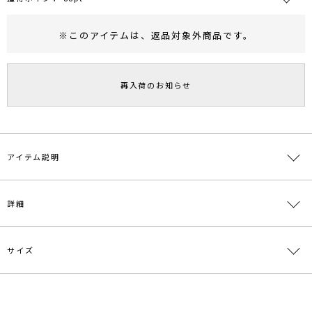
※このアイテムは、
返品対象外商品
です。
RUNWAY Passport
ポイント
旧 MS PASSPORTポイント
再入荷のお知らせ
88
ポイント獲得
ポイントについて
アイテム説明
モデル・Youtuberとして活躍する柳橋唯さんと
詳細
LAGUNAMOON(ラグナムーン)とのコラボアイテム女性らしさとスタ
イル良く魅せることを熟知している
柳橋唯さんならではのこだわりが詰まったパンツ
サイズ
■
デザインコメント
素材
表地:ポリエステル88％ レーヨン8％ ポリウレタ
幅を広くとったハイウエストの設定は、着るだけでスタイルアップ効
ン4％ 裏地:ポリエステル100％
果が期待できる仕様に
落ち感のある、程よいワイドシルエットは、都会的で旬なバランスに
原産国
中国
サイズ
ウエスト
ヒップ
股上
股下
わたり周り
なるのでこの春夏クローゼットに加えたい1枚に。