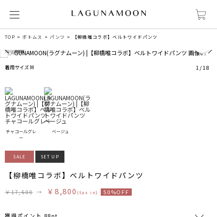
2
TOP
ボトムス
パンツ
【柳橋唯コラボ】ベルトワイドパンツ
着用サイズ M
1
/
18
チャコールグレ
ベージュ
ー
SALE
SET UP
【柳橋唯コラボ】ベルトワイドパンツ
￥8,800
￥17,600
→
50%OFF
(tax in)
獲得ポイント 88pt