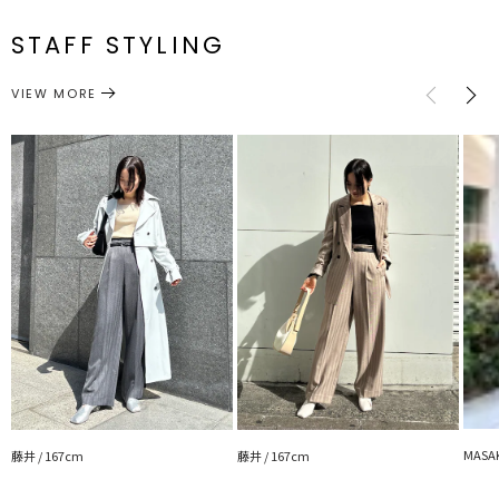
S
68cm
90cm
36cm
69.5cm
66cm
あると嬉しい！細ベルトも付属なので、ブラウスやシャツ、
メーカー品
0324107000
Tシャツなどをインしてメリハリのあるスタイリングがお楽しみいた
番
STAFF STYLING
M
70cm
92cm
37cm
74.5cm
68cm
だけます。
アウトスタイリングで上からベルトを回していただくのも今っぽく鮮
ボトムス
パンツ
カテゴリー
サイズガイド
VIEW MORE
度があがります。
へリンボン素材の程よい柄見えがアクセントになり
オンオフでお使いいただけるアイテムです。
同素材を使用したジャケットの展開もあり、セットアップでも着用い
ただけます。
■
【柳橋唯さんコラボ商品】
【柳橋唯コラボ】テーラードジャケット
【柳橋唯コラボ】ポンチワンピース
【柳橋唯さんおすすめ着回し】は2/2(Fri)20:30公開のYouTube動
画内でご紹介！
こちらからチェック＞＞＞【TAP】
■
リールもチェック
MASAK
藤井 / 167cm
藤井 / 167cm