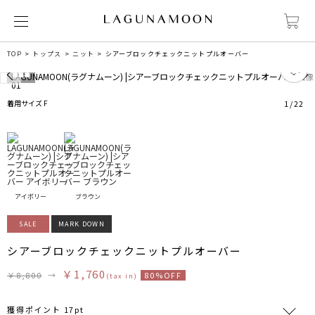
TOP
トップス
ニット
シアーブロックチェックニットプルオーバー
0
着用サイズ F
1
/
22
アイボリー
ブラウン
SALE
MARK DOWN
シアーブロックチェックニットプルオーバー
￥1,760
￥8,800
→
80%OFF
(tax in)
獲得ポイント 17pt