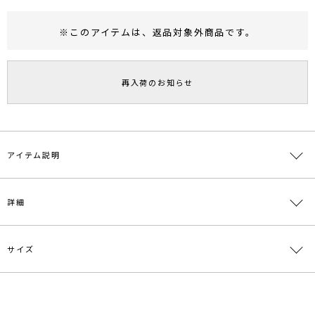
※このアイテムは、
返品対象外商品
です。
RUNWAY Passport
ポイント
旧 MS PASSPORTポイント
再入荷のお知らせ
17
ポイント獲得
ポイントについて
アイテム説明
■デザインポイント
詳細
ブロックチェック柄を編地で表現したシアー素材のニットプルオーバ
ー。
程よく肌が透ける素材で、コーディネートに抜け感をプラスできま
す。
サイズ
素材
レーヨン78％ ポリエステル22％
裾はラウンドカットにし、モードな印象に。
原産国
中国
■スタイリングポイント
サイズ
バスト
袖丈
肩幅
総丈
重さ
・1枚で着る際はお手持ちのインナーを合わせて
メーカー品
0324126005
・レイヤードスタイルに使いやすいデザイン