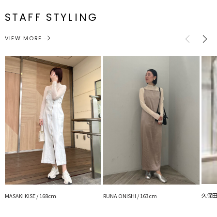
F
80cm
62cm
62cm
59cm
約86g
番
STAFF STYLING
---------------------------------------------------
トップス
ニット
サイズガイド
透け感：あり
カテゴリー
裏地：なし
VIEW MORE
生地の厚さ：薄手
洗濯：手洗い可
伸縮性：あり
---------------------------------------------------
【知って得する便利機能◎ 】
■商品のお気に入り登録
再入荷時、ラスト１点の時、セール開始時にお知らせします。
■ブランドのお気に入り登録
新商品やセール情報など、いち早くお得な情報をゲット！
ぜひご活用ください！
※着用画像はフラッシュの加減で実際の製品と色味等が異なる場合が
ございますので、
生地のズームアップ画像をご確認ください。
※ご利用の端末画面の設定により実際の商品と色味が異なる場合がご
久保田 
MASAKI KISE / 168cm
RUNA ONISHI / 163cm
ざいます。