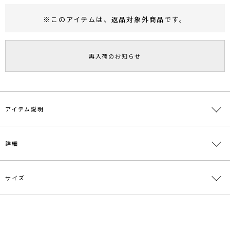
※このアイテムは、
返品対象外商品
です。
RUNWAY Passport
ポイント
旧 MS PASSPORTポイント
再入荷のお知らせ
30
ポイント獲得
ポイントについて
アイテム説明
■デザインポイント
詳細
羽織るだけでトレンド感のあるスタイリングを楽しめる1枚です。
普段使いから結婚式や二次会など着回し力のあるジャケット。
短め丈で足長効果も期待できるアイテムです。
サイズ
素材
ポリエステル79％、レーヨン16％、ポリウレタ
【セットアップ対象商品】
ン5％
・032420800101 ドッキングデニムスカート
原産国
中国
サイズ
バスト
着丈
袖丈
肩幅
重さ
■スタイリングポイント
・ハイウエストボトムスに合わせるとバランスよく仕上がります
S
104cm
35cm
54.5cm
45cm
約320g
メーカー品
0324201000