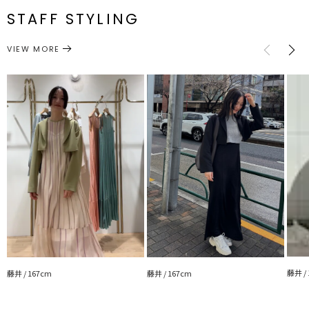
・デイリーはもちろん、フォーマルなシチュエーションにも使えるキ
番
STAFF STYLING
レイ目なデザイン
M
106cm
36cm
56.5cm
46cm
約336g
アウター
テーラードジャケット
---------------------------------------------------
カテゴリー
サイズガイド
VIEW MORE
透け感：なし
裏地：あり
生地の厚さ：普通
洗濯：×
伸縮性：なし
ポケット：なし
ジップ：なし
---------------------------------------------------
【知って得する便利機能◎ 】
■商品のお気に入り登録
再入荷時、ラスト１点の時、セール開始時にお知らせします。
■ブランドのお気に入り登録
新商品やセール情報など、いち早くお得な情報をゲット！
ぜひご活用ください！
※着用画像はフラッシュの加減で実際の製品と色味等が異なる場合が
藤井 /
藤井 / 167cm
藤井 / 167cm
ございますので、
生地のズームアップ画像をご確認ください。
※ご利用の端末画面の設定により実際の商品と色味が異なる場合がご