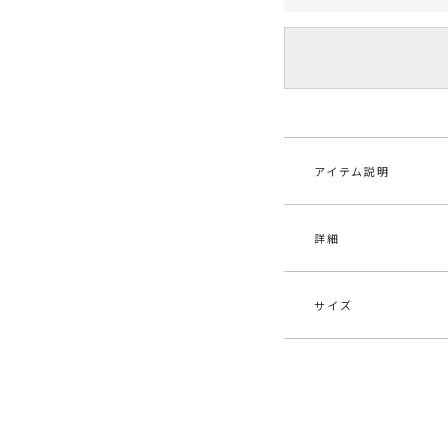
アイテム説明
詳細
■デザインポイント
ブラウスディテール
トワンピース。
ネック下部分と袖の
サイズ
女性らしさと抜け感
素材
レー
です。
レタ
程よくフィットする
原産国
中
サイズ
バスト
【仕様変更箇所】
ヒップ、ウエスト、
M
70cm
メーカー品
032
※詳細画像が正規の
番