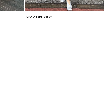
画像をご確認ください。
の設定により実際の商品と色味が異なる場合がござい
藤井 /
RUNA ONISHI / 163cm