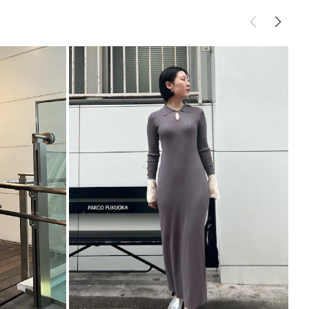
サイズガイド
ント
ンピース
ワンピース
ワンピースなので、パンプスやスニーカーなどシュー
をプラスしたスタイリングもおすすめ
----------------------------
少あり
----------------------------
能◎ 】
登録
点の時、セール開始時にお知らせします。
入り登録
など、いち早くお得な情報をゲット！
！
シュの加減で実際の製品と色味等が異なる場合がござ