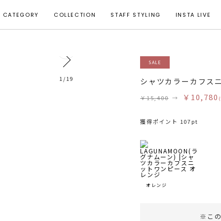
CATEGORY
COLLECTION
STAFF STYLING
INSTA LIVE
0
SALE
1
/
19
シャツカラーカフス
￥10,780
￥15,400
→
獲得ポイント 107pt
オレンジ
※こ