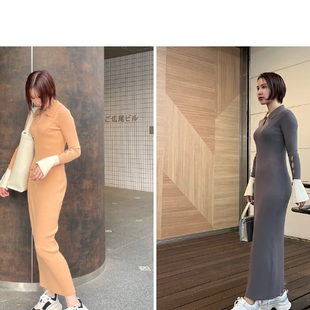
■スタイリングポイ
ワ
・１枚で着映えする
カテゴリー
ズで変化をプラス
・ジレやジャケット
-----------------------
透け感：ホワイト多
裏地：なし
生地の厚さ：普通
洗濯：手洗い可
伸縮性：あり
ポケット：なし
ジップ：なし
-----------------------
【知って得する便利機
■商品のお気に入り
再入荷時、ラスト１
■ブランドのお気に
新商品やセール情報
ぜひご活用ください
※着用画像はフラッ
いますので、