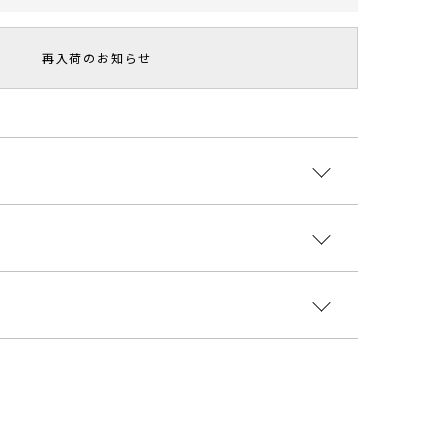
再入荷のお知らせ
エッセンスをデザインに落とし込んだ遊び心あるニッ
ホールデザインにもこだわり、
も取り入れた1枚でスタイリングが完成するアイテム
ヨン59％ ポリエステル23％ ナイロン16％ ポリウ
ン2％
シルエットで身体のラインを綺麗に見せます。
国
袖丈
肩幅
総丈
その他
重さ
裾幅：3センチほど大きくなります
付属:予備ボ
61cm
30.5cm～
125cm
約790g
4203004
タン1個
商品となります。