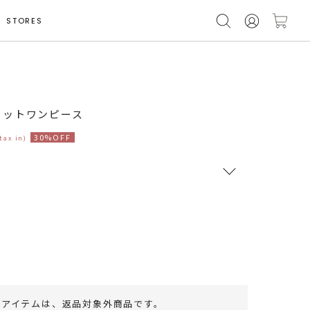
STORES
ニットワンピース
30%OFF
(tax in)
RUNWAY Passport
ポイント
旧 MS PASSPORTポイント
107
ポイント獲得
のアイテムは、
返品対象外商品
です。
ポイントについて