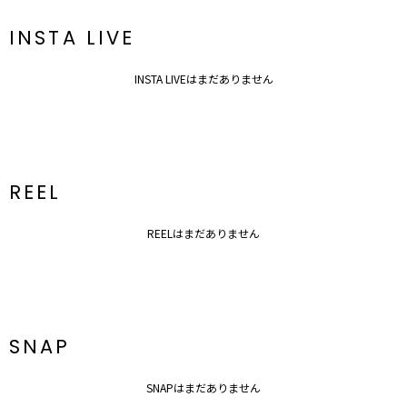
伸縮性：なし
ジップ：なし
INSTA LIVE
ポケット：なし
胸パッド：なし
---------------------------------------------------
INSTA LIVEはまだありません
【知って得する便利機能◎ 】
■商品のお気に入り登録
再入荷時、ラスト１点の時、セール開始時にお知らせします。
■ブランドのお気に入り登録
新商品やセール情報など、いち早くお得な情報をゲット！
REEL
ぜひご活用ください！
REELはまだありません
※着用画像はフラッシュの加減で実際の製品と色味等が異なる場合が
ございますので、
生地のズームアップ画像をご確認ください。
※ご利用の端末画面の設定により実際の商品と色味が異なる場合がご
ざいます。
SNAP
SNAPはまだありません