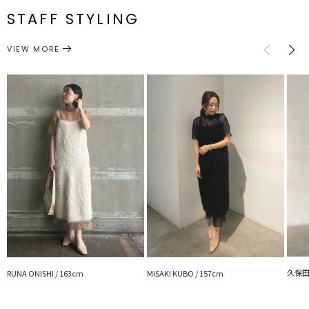
ス]24.5cm
ス]36cm
節
※詳細画像が正規の商品となります。
ット]85cm
ット]98.5cm
番
[ワンピー
[ワンピー
STAFF STYLING
[ワンピー
[ワンピー
[セ
M
ス]94cm[セ
ス]127.5cm[セ
ス]25.5cm
ス]37cm
節
ット]88cm
ット]100.5cm
●おすすめシーン
ワンピース
ドレス
結婚式二次会や成人式など華やかなシチュエーションに
カテゴリー
VIEW MORE
サイズガイド
■■■LAGUNAMOON LADYライン■■■
ドレスを着ることで違った自分を発見したり、それぞれが持つ内に秘
めた輝きをさらに引き出せるものにしたいと考え、 スタイルを美し
く魅せることはもちろん、機能性や従来の型にははまらない新しい発
想のドレスを提案していきます。 結婚式，2次会，パーティー，女子
会，食事会・・・様々なパーティーシーンでお使いいただけます。
■■■LADY DRESSの魅力■■■
●デザイン “女性の魅力を加速させるギャップ” 甘いドレスのイメー
ジが先行しがちな現在の日本のドレスシーンにはない上品で大胆かつ
対極なバランスを持たせたデザインや素材選びをすることでアンバラ
ンスなバランスから生まれる美しさを表現し、大人の抜け感を計算し
た洗練されたDRESSデザインに仕上げています。 ”今”なトレンドデ
ィテールも取り入れています。
---------------------------------------------------
透け感：あり
久保田 
RUNA ONISHI / 163cm
MISAKI KUBO / 157cm
裏地：なし
生地の厚さ：薄手
洗濯：✕