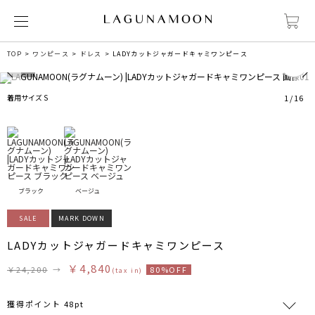
0
TOP
ワンピース
ドレス
LADYカットジャガードキャミワンピース
着用サイズ S
1
/
16
ブラック
ベージュ
SALE
MARK DOWN
LADYカットジャガードキャミワンピース
￥4,840
￥24,200
→
80%OFF
(tax in)
獲得ポイント 48pt