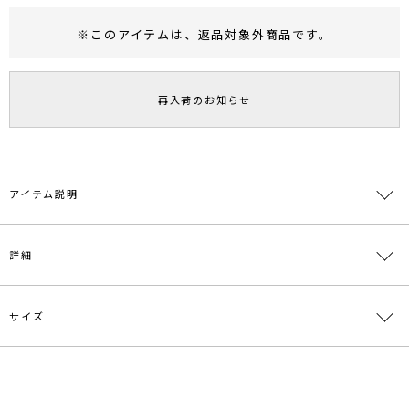
※このアイテムは、
返品対象外商品
です。
RUNWAY Passport
ポイント
旧 MS PASSPORTポイント
再入荷のお知らせ
48
ポイント獲得
ポイントについて
アイテム説明
■デザインポイント
詳細
存在感のある旬なシャギー素材を使用したキャミワンピースと
シアーなオーガンジー素材のワンピースとのレイヤードがモダンな印
象のアイテム。
それぞれ別々にもお使いいただけます。
サイズ
素材
[ワンピース]ポリエステル100％[セット]表地:ポ
Iラインのすっきりとした設定のシルエットで、1枚で華やかなスタイ
リエステル100％ 裏地:ポリエステル100％
リングがばっちり決まります。
原産国
中国
サイズ
バスト
袖丈
肩幅
総丈
前
【仕様変更箇所】
[ワンピー
[ワンピー
肩幅4センチ大きくなります。
[ワンピー
[ワンピー
[セ
S
ス]92cm[セ
ス]124.5cm[セ
メーカー品
0324203029