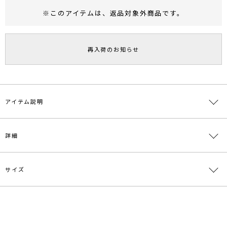
※このアイテムは、
返品対象外商品
です。
RUNWAY Passport
ポイント
旧 MS PASSPORTポイント
再入荷のお知らせ
23
ポイント獲得
ポイントについて
アイテム説明
■デザインコメント
詳細
クリアのホマイカというアクリル樹脂を使用したフープピアスです。
表面はマットに仕上げホワイトとミントの優しい色合いが顔回りを華
やかに演出します。
やや大きめのサイズ感ですが非常に軽く耳への負担を軽減していま
サイズ
素材
合成樹脂 亜鉛合金
す。
原産国
中国
【知って得する便利機能◎ 】
サイズ
たて
よこ
全長
重さ
■商品のお気に入り登録
メーカー品
0324209014
再入荷時、ラスト１点の時、セール開始時にお知らせします。
F
4cm
2.3cm
4cm
約10g
番
■ブランドのお気に入り登録