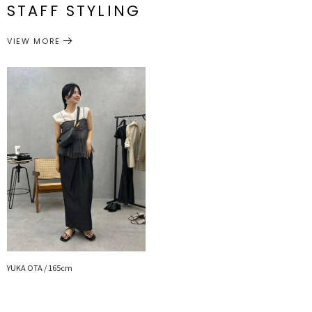
STAFF STYLING
新商品やセール情報など、いち早くお得な情報をゲット
アクセサリー
ピアス
サイズガイド
カテゴリー
ぜひご活用ください
VIEW MORE
※着用画像はフラッシュの加減で実際の製品と色味等が異なる場合が
ございます。詳細画像をご参照ください。
※ご利用の端末画面の設定により実際の商品と色味が異なる場合がご
ざいます。
YUKA OTA / 165cm