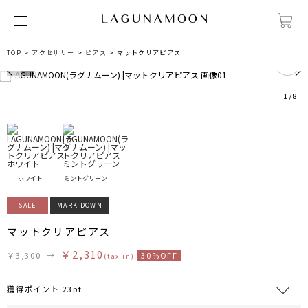
0
TOP
アクセサリー
ピアス
マットクリアピアス
1
/
8
ホワイト
ミントグリーン
SALE
MARK DOWN
マットクリアピアス
￥2,310
￥3,300
→
30%OFF
(tax in)
獲得ポイント 23pt