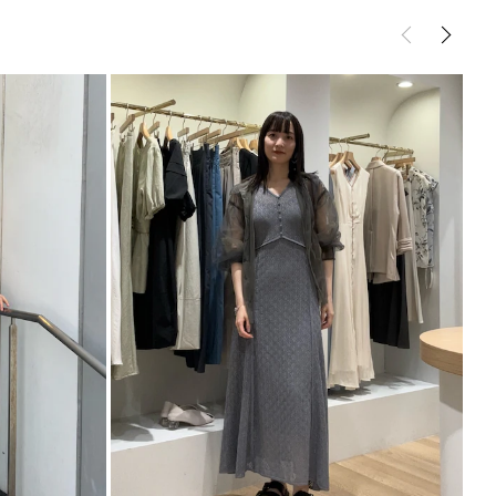
[イ
[本
体]125cm[イ
[インナー]調
付属:予備ボ
[本体]70cm
約606g
体]41.5cm
ンナ
節可能
タン1個
ンピース
ワンピース
m
ー]105cm
センチになります。
り）胸下切り替え鋭角になります。
サイズガイド
商品となります。
ント
すためにテーラードジャケットで上品見え
元を変化させて楽しめます
ややカジュアルな印象に
アージャケット
ージャケット
ティングミュール
サンダル
----------------------------
ミ付き
×、インナーキャミ：手洗い可
----------------------------