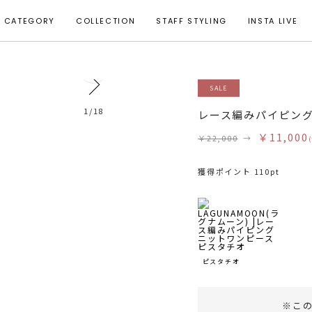
CATEGORY
COLLECTION
STAFF STYLING
INSTA LIVE
1
SALE
1
/
18
レース編みパイピン
￥11,000
￥22,000
→
獲得ポイント 110pt
ピスタチオ
※こ