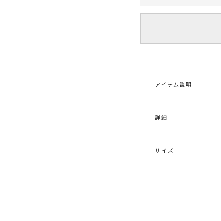
アイテム説明
詳細
昨年即完売したワンピー
■デザインコメント
甘さを引き算した、
適度な透け感が女性
サイズ
腰高なので着るだけ
素材
[本
生地の落ち感とロン
エス
るVネックラインのす
華やかさと女性らし
原産国
中
サイズ
バスト
ンピースです。
[本
インナーキャミソー
体]84cm
メーカー品
032
S
着用いただけます。
ンナ
ー]84c
番
デートや女子会で活
[本