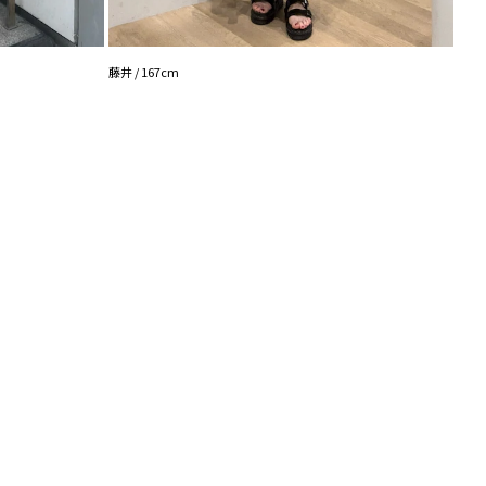
機能◎】
登録
YUNA
点の時、セール開始時にお知らせします。
藤井 / 167cm
入り登録
など、いち早くお得な情報をゲット！
！
シュの加減で実際の製品と色味等が異なる場合がござ
画像をご確認ください。
の設定により実際の商品と色味が異なる場合がござい