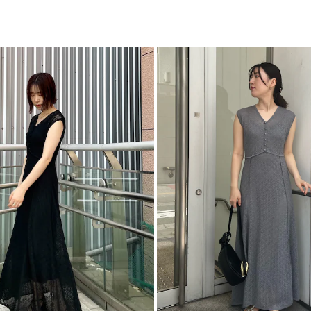
体]86cm
【仕様変更箇所】
M
ンナ
ワ
ー]86c
置き寸法、着丈122
カテゴリー
（色によって差があ
※詳細画像が正規の
■スタイリングポイ
・女性らしさを活か
・サンダルなどで足
・シャツを羽織って
■おすすめポイント
・2WAYスリーブシ
・ナチュラルイージ
・ミドルヒールカッ
・ナローストラップ
-----------------------
透け感：あり
裏地：インナーキャ
生地の厚さ：薄手
洗濯：ワンピース：
伸縮性：あり
ポケット：なし
ジップ：あり
-----------------------