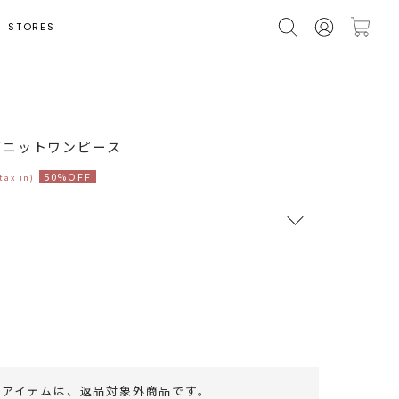
STORES
グニットワンピース
50%OFF
(tax in)
RUNWAY Passport
ポイント
旧 MS PASSPORTポイント
110
ポイント獲得
のアイテムは、
返品対象外商品
です。
ポイントについて