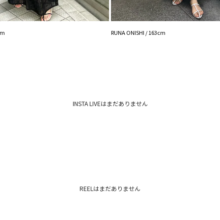
【知って得する便利
■商品のお気に入り
再入荷時、ラスト１
cm
RUNA ONISHI / 163cm
■ブランドのお気に
新商品やセール情報
ぜひご活用ください
※着用画像はフラッ
いますので、
生地のズームアップ
INSTA LIVEはまだありません
※ご利用の端末画面
ます。
REELはまだありません