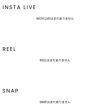
再入荷時、ラスト１点の時、セール開始時にお知らせします。
INSTA LIVE
■ブランドのお気に入り登録
新商品やセール情報など、いち早くお得な情報をゲット！
INSTA LIVEはまだありません
ぜひご活用ください！
※着用画像はフラッシュの加減で実際の製品と色味等が異なる場合が
ございますので、
生地のズームアップ画像をご確認ください。
※ご利用の端末画面の設定により実際の商品と色味が異なる場合がご
ざいます。
REEL
REELはまだありません
SNAP
SNAPはまだありません