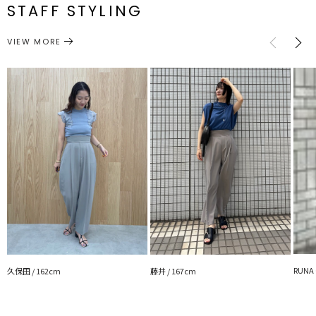
番
一部ゴム仕
STAFF STYLING
■スタイリングポイント
M
様:66～
100cm
38cm
71cm
71cm
74cm
・オンオフで着用いただけるアイテム
ボトムス
パンツ
・ウエストのシルエットが綺麗なのでトップスをインしたスタイルが
カテゴリー
VIEW MORE
サイズガイド
おすすめ
・フリルブラウス合わせも甘くなりすぎず引き算されたスタイリング
に
■おすすめアイテム
・フリルピンタックノースリーブブラウス
・チュールキャミドッキングトップス
・メタリックメッシュニットプルオーバー
・ZIPニットプルオーバー
---------------------------------------------------
透け感：なし
裏地：なし
生地の厚さ：普通
洗濯：手洗い可
伸縮性：ストレッチ素材
ポケット：あり
ジップ：あり
RUNA 
久保田 / 162cm
藤井 / 167cm
---------------------------------------------------
【知って得する便利機能◎ 】
■商品のお気に入り登録