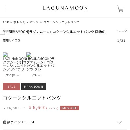
0
TOP
ボトムス
パンツ
コクーンシルエットパンツ
着用サイズ S
1
/
21
アイボリー
グレー
SALE
MARK DOWN
コクーンシルエットパンツ
￥6,600
￥16,500
→
60%OFF
(tax in)
獲得ポイント 66pt