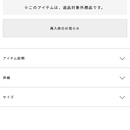
※このアイテムは、
返品対象外商品
です。
RUNWAY Passport
ポイント
旧 MS PASSPORTポイント
再入荷のお知らせ
66
ポイント獲得
ポイントについて
アイテム説明
■デザインポイント
詳細
トレンドのコクーンシルエットのパンツ。
落ち感と程よいストレッチ性のある素材を使用しました。
いつものトップスに合わせるだけで新しいコーディネートが生まれる
アイテム。
サイズ
素材
ポリエステル76％ レーヨン20％ ポリウレタン
脚長効果を感じて頂けるように高めのウエスト位置設定で腰周りはス
4％
ッキリさせ、カーブシルエットがアクセントになるようにパターンに
拘っています。
原産国
中国
サイズ
ウエスト
ヒップ
股上
股下
わたり周り
程よく今っぽいボリュームはありながらもスッキリとした足元がシュ
一部ゴム仕
ーズ選びも困りません。
S
様:62～
98cm
37.5cm
70cm
70cm
メーカー品
0324307000
70cm