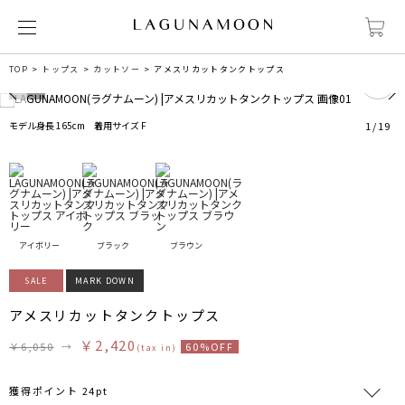
0
TOP
トップス
カットソー
アメスリカットタンクトップス
モデル身長 165cm 着用サイズ F
1
/
19
アイボリー
ブラック
ブラウン
SALE
MARK DOWN
アメスリカットタンクトップス
￥2,420
￥6,050
→
60%OFF
(tax in)
獲得ポイント 24pt