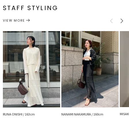
・上級者さんは1枚でタックパンツやボリュームスカート、
STAFF STYLING
チョーカーなどの小物をプラスしてモードな合わせを楽しんで
トップス
カットソー
サイズガイド
カテゴリー
VIEW MORE
■おすすめアイテム
・シアーロングスリットプルオーバー
・マクラメニットトップス
・タフタバルーンスカート
・サテンカーゴパンツ
・タフタダーツコクーンスカート
・ハートコードネックレス
---------------------------------------------------
透け感：なし
裏地：なし
生地の厚さ：薄手
洗濯：手洗い可
伸縮性：あり
ポケット：なし
ジップ：なし
---------------------------------------------------
【知って得する便利機能◎ 】
MISAK
■商品のお気に入り登録
RUNA ONISHI / 163cm
NANAMI NAKAMURA / 160cm
再入荷時、ラスト１点の時、セール開始時にお知らせします。
■ブランドのお気に入り登録