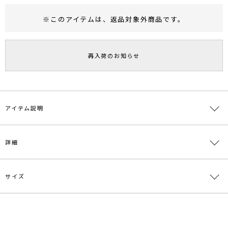
※このアイテムは、
返品対象外商品
です。
RUNWAY Passport
ポイント
旧 MS PASSPORTポイント
再入荷のお知らせ
24
ポイント獲得
ポイントについて
アイテム説明
■デザインポイント
詳細
とろみのある肌触りの良い落ち感のあるカット素材を仕様
襟デザインが、深めのUネックとクルーネックデザインの2種類にな
っているので
サイズ
前後どちらでも着れる2WAY仕様に
素材
レーヨン65％ ポリエステル35％
合わせるボトムや、羽織るものに合わせてお好みで楽しめます。
原産国
中国
■スタイリングポイント
サイズ
バスト
肩幅
総丈
重さ
・クロップドシャツやバルーンスカートで旬なスタイリングに
メーカー品
0324327002
F
84cm
24cm～
59.5cm
約100g
・デニムやジャケットのインナーに合わせても◎
番