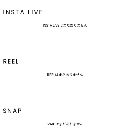
新商品やセール情報など、いち早くお得な情報をゲット
ぜひご活用ください
INSTA LIVE
※着用画像はフラッシュの加減で実際の製品と色味等が異なる場合が
ございますので、
生地のズームアップ画像をご確認ください。
INSTA LIVEはまだありません
※ご利用の端末画面の設定により実際の商品と色味が異なる場合がご
ざいます。
REEL
REELはまだありません
SNAP
SNAPはまだありません