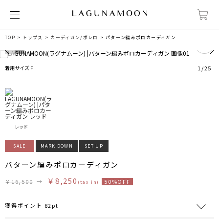
1
TOP
トップス
カーディガン/ボレロ
パターン編みポロカーディガン
着用サイズ F
1
/
25
レッド
SALE
MARK DOWN
SET UP
パターン編みポロカーディガン
￥8,250
￥16,500
→
50%OFF
(tax in)
獲得ポイント 82pt