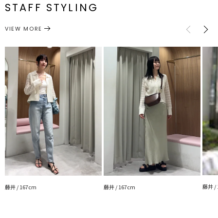
番
STAFF STYLING
・同素材のパターン編みスカートでセットアップに
サイズガイド
・デニムに合わせてカジュアルに
トップス
カーディガン/ボレロ
・トレンドのバルーンスカート合わせで旬なスタイリングに
カテゴリー
VIEW MORE
■おすすめアイテム
・パターン編みスカート
・タフタバルーンスカート
・ウエストアシンメトリーデニムパンツ
■リールでリアルな着用感をご紹介
藤井 /
藤井 / 167cm
藤井 / 167cm