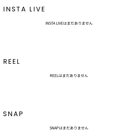
【知って得する便利機能◎ 】
INSTA LIVE
■商品のお気に入り登録
再入荷時、ラスト１点の時、セール開始時にお知らせします。
INSTA LIVEはまだありません
■ブランドのお気に入り登録
新商品やセール情報など、いち早くお得な情報をゲット
ぜひご活用ください。
※着用画像はフラッシュの加減で実際の製品と色味等が異なる場合が
ございますので、
REEL
生地のズームアップ画像をご確認ください。
※ご利用の端末画面の設定により実際の商品と色味が異なる場合がご
REELはまだありません
ざいます。
SNAP
SNAPはまだありません