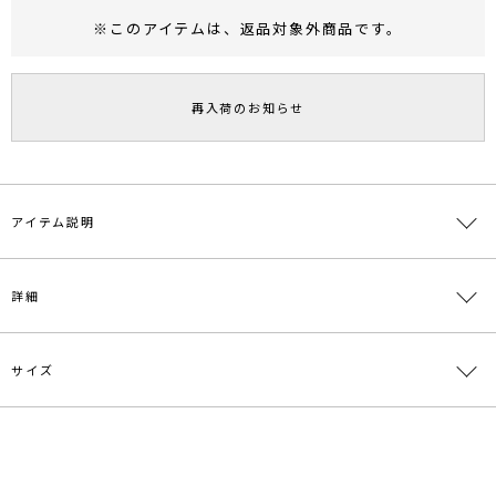
※このアイテムは、
返品対象外商品
です。
RUNWAY Passport
ポイント
旧 MS PASSPORTポイント
再入荷のお知らせ
52
ポイント獲得
ポイントについて
アイテム説明
■デザインコメント
詳細
スタイルアップして見えるくびれシルエットと女性らしいカッティン
グデザインがポイントなIラインワンピース
ストレッチ性の高い柔らかなポンチ素材を使用しているため、横に伸
びにくく保形性があり、きれいなIラインをキープ
サイズ
素材
レーヨン63％、ナイロン32％、ポリウレタン5％
軽量で耐久性があり、シワになりにくい素材なのでDAIRYに着回し
たい1軍アイテムです。
原産国
中国
なめらかな肌触りで着心地がよく、それでいてカジュアルになりすぎ
サイズ
バスト
袖丈
ウエスト
総丈
ないので幅広いシーンで使えます。
メーカー品
0324403115
細幅のベルトがセットになっているので、ウエストにアクセントを持
L
87cm
10.5cm
75cm
135cm
番
たせたメリハリのあるスタイルが完成します。