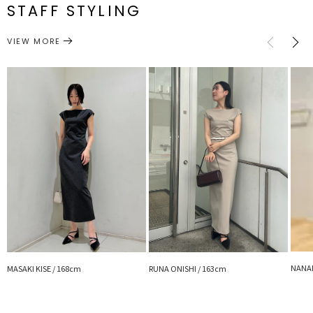
STAFF STYLING
ワンピース
ワンピース
サイズガイド
カテゴリー
■スタイリングポイント
・インナーが響きにくい素材で、脇や胸元からも見えにくく安心でき
VIEW MORE
るので、オフィスカジュアルの定番ワンピとして加えたい1枚
・きちんと感を更に出したいときはテーラードジャケットがおすすめ
お洒落上級者の方はジャケットの上からベルトを回して雰囲気を変化
・パンプスやブーツ、ローファーなど足元を変化させてスタイリング
を楽しめます
■おすすめアイテム
・LADYスタンダードジャケット
・ストラップパンプス
・スクエアトゥショートブーツ
---------------------------------------------------
透け感：なし
裏地：なし
生地の厚さ：普通
洗濯：-
伸縮性：あり
NANAM
MASAKI KISE / 168cm
RUNA ONISHI / 163cm
ポケット：なし
ジップ：あり
--------------------------------------------------