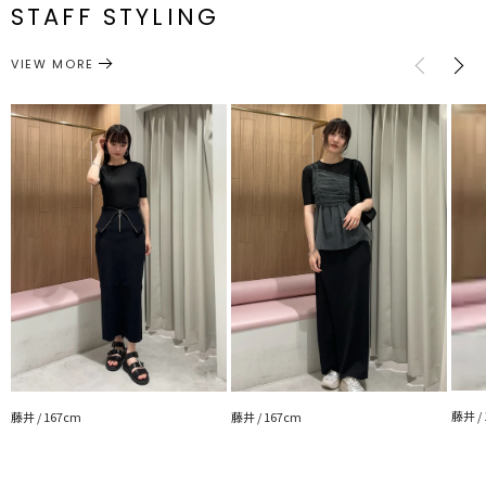
STAFF STYLING
■スタイリングポイント
トップス
カットソー
サイズガイド
カテゴリー
・ハイウエストアイテムとのスタイリングで目線を上に上げることが
VIEW MORE
できスタイルUPが叶います
・OFFの日はデニムパンツでカジュアルなお出かけシーンに
■おすすめアイテム
・デニムビスチェ
・バイカラーベルトエスカルゴスカート
・LADYスタンダードジャケット
---------------------------------------------------
透け感：あり
裏地：なし
生地の厚さ：薄手
洗濯：手洗い可
伸縮性：あり
--------------------------------------------------
【知って得する便利機能◎ 】
藤井 /
■商品のお気に入り登録
藤井 / 167cm
藤井 / 167cm
再入荷時、ラスト１点の時、セール開始時にお知らせします。
■ブランドのお気に入り登録