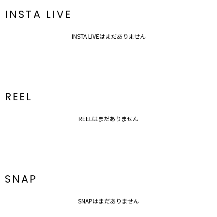
新商品やセール情報など、いち早くお得な情報をゲット！
INSTA LIVE
ぜひご活用ください！
※着用画像はフラッシュの加減で実際の製品と色味等が異なる場合が
INSTA LIVEはまだありません
ございますので、
生地のズームアップ画像をご確認ください。
※ご利用の端末画面の設定により実際の商品と色味が異なる場合がご
ざいます。
REEL
REELはまだありません
SNAP
SNAPはまだありません