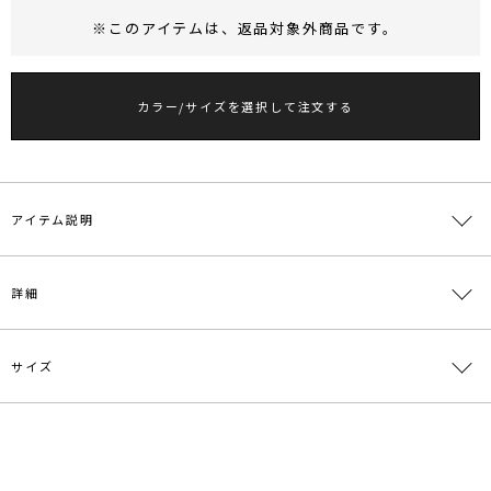
※このアイテムは、
返品対象外商品
です。
RUNWAY Passport
ポイント
旧 MS PASSPORTポイント
カラー/サイズを選択して注文する
18
ポイント獲得
ポイントについて
アイテム説明
■デザインコメント
詳細
柔らかな風合いで肌触りの良いリブカットソーを使用した半袖トップ
ス。
裾のメローデザインが女性らしくシンプルなスタイリングにもアクセ
サイズ
ントを加えてくれます。
素材
ポリエステル86％ レーヨン14％
透けすぎないシアー素材がさり気なく、抜け感のある大人な表情の１
枚。
原産国
中国
１枚ではもちろん、キャミワンピやビスチェアイテムなど幅広くレイ
サイズ
バスト
着丈
袖丈
肩幅
重さ
ヤードできるので
メーカー品
0324427116
F
80cm
50cm
27cm
35.5cm
約80g
今から秋口まで長くお使いいただけます。
番