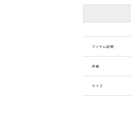
アイテム説明
詳細
【2024AUTUMN L
■デザインコメント
滑らかなラム革タッ
サイズ
袖は肩線の下からフ
素材
表地
す。
裾に施したギャザー
原産国
中
ます。
サイズ
バスト
メーカー品
032
■スタイリングポイ
F
114cm
番
・シンプルなワンピ
・ジレとしてもジャ
ア
がります
カテゴリー