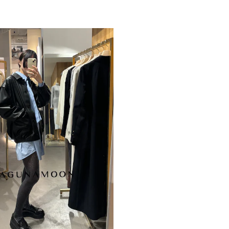
-----------------------
透け感：なし
裏地：なし
生地の厚さ：普通
洗濯：手洗い可
伸縮性：なし
ジップ：なし
ポケット：あり
-----------------------
【知って得する便利機
■商品のお気に入り
再入荷時、ラスト１
■ブランドのお気に
新商品やセール情報
ぜひご活用ください
※着用画像はフラッ
いますので、
生地のズームアップ
※ご利用の端末画面
ます。