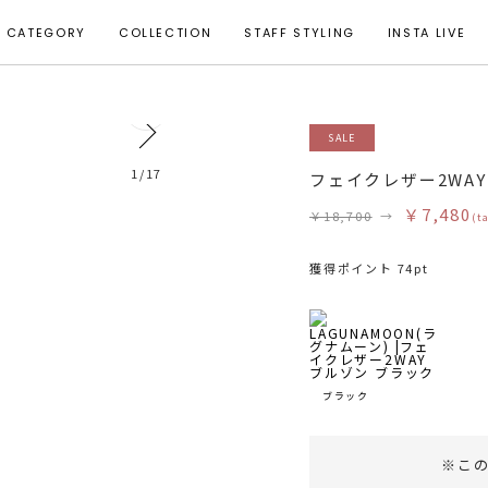
CATEGORY
COLLECTION
STAFF STYLING
INSTA LIVE
7
SALE
モデル身長 165cm 着用サイズ F
1
/
17
フェイクレザー2WA
￥7,480
￥18,700
→
(t
獲得ポイント 74pt
ブラック
※こ