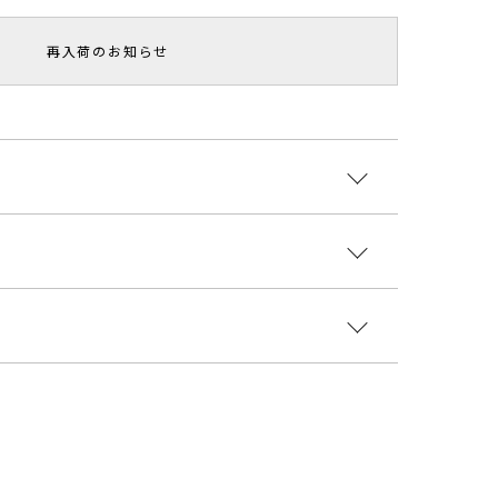
再入荷のお知らせ
OOKBOOK掲載】
チのスムース合皮を使用したブルゾンです。
ァスナーで着脱可能、ジレとしてもご着用いただけま
:合成皮革 裏地:ポリエステル100％
ゴムで全体的に丸い女性らしいフォルムに仕上げてい
国
着丈
袖丈
肩幅
重さ
4502000
ント
取り外し可能、
70cm
48.5cm
約740
56cm
ースのアクセント使いに
ケットとしても着用できるのでスタイリングの幅が広
ウター
ブルゾン
サイズガイド