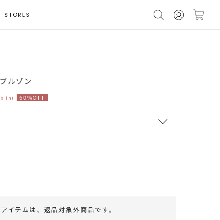
STORES
モデル身長 165cm
Yブルゾン
60%OFF
ax in)
RUNWAY Passport
ポイント
旧 MS PASSPORTポイント
74
ポイント獲得
のアイテムは、
返品対象外商品
です。
ポイントについて