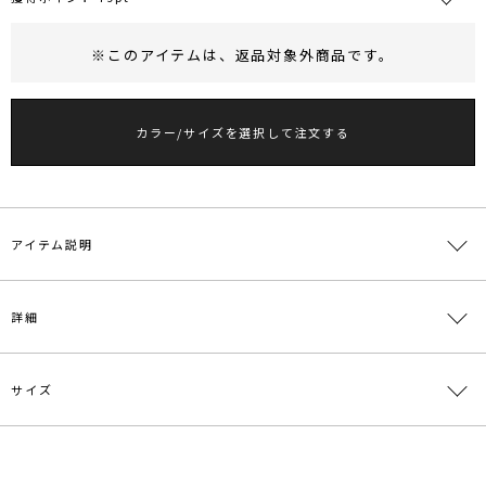
※このアイテムは、
返品対象外商品
です。
RUNWAY Passport
ポイント
旧 MS PASSPORTポイント
カラー/サイズを選択して注文する
79
ポイント獲得
ポイントについて
アイテム説明
■デザインポイント
詳細
立体的なチュールフリルのボレロがSETになったキャミワンピースド
レス。
フレアシルエットのキャミワンピースは張り感のある素材を使用しフ
サイズ
ォルムのあるシルエットに仕上げました。
素材
[ワンピース]表地:ポリエステル100％ 裏地:ポリ
パワーショルダーのボレロは甘くなりすぎずモダンな印象に
エステル100％[セット]本体:ナイロン100％ パイ
ピング:ポリエステル100％
【仕様変更箇所】
サイズ
バスト
裄丈
総丈
前下がり
重さ
CGRYのボレロステッチカラー同色になります。
原産国
中国
[ボレ