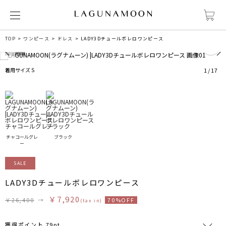
0
TOP
ワンピース
ドレス
LADY3Dチュールボレロワンピース
着用サイズ S
1
/
17
チャコールグレ
ブラック
ー
SALE
LADY3Dチュールボレロワンピース
￥7,920
￥26,400
→
70%OFF
(tax in)
獲得ポイント 79pt