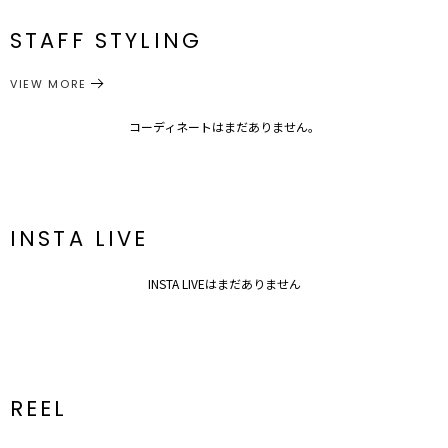
[ワンピー
※詳細画像が正規の商品となります。
[ワンピー
[ボレ
ロ]26cm[ワ
S
ス]調節可
約478g
ス]84cm
ロ]26cm
ンピー
能
※着用画像はフラッシュの加減で実際の製品と色味等が異なる場合が
ス]112.5cm
メーカー品
0324503021
STAFF STYLING
[ボレ
[ワンピー
ございますので
番
[ワンピー
[ボレ
ロ]26cm[ワ
M
ス]調節可
約492g
ス]86cm
ロ]26cm
ンピー
能
詳細画像、生地のズームアップ画像をご確認ください。
ス]115cm
VIEW MORE
●おすすめシーン
ワンピース
ドレス
カテゴリー
二次会やパーティーなど華やかなシーンに
サイズガイド
コーディネートはまだありません。
■■■LAGUNAMOON LADYライン■■■
ドレスを着ることで違った自分を発見したり、それぞれが持つ内に秘
めた輝きをさらに引き出せるものにしたいと考え、
スタイルを美しく魅せることはもちろん、機能性や従来の型にははま
らない新しい発想のドレスを提案していきます。
INSTA LIVE
結婚式，2次会，パーティー，女子会，食事会・・・様々なパーティ
ーシーンでお使いいただけます。
INSTA LIVEはまだありません
■■■LADY DRESSの魅力■■■
●デザイン “女性の魅力を加速させるギャップ” 甘いドレスのイメー
ジが先行しがちな現在の日本のドレスシーンにはない上品で大胆かつ
対極なバランスを持たせたデザインや素材選びをすることで
アンバランスなバランスから生まれる美しさを表現し、大人の抜け感
を計算した洗練されたDRESSデザインに仕上げています。
REEL
”今”なトレンドディテールも取り入れています。
---------------------------------------------------