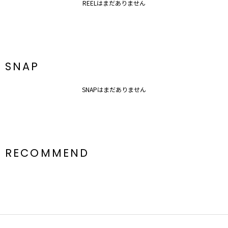
REELはまだありません
透け感：なし
裏地：あり
生地の厚さ：普通
洗濯：手洗い可
伸縮性：なし
ポケット：あり
SNAP
ジップ：あり
胸パッド：なし
---------------------------------------------------
SNAPはまだありません
【知って得する便利機能◎ 】
■商品のお気に入り登録
再入荷時、ラスト１点の時、セール開始時にお知らせします。
■ブランドのお気に入り登録
RECOMMEND
新商品やセール情報など、いち早くお得な情報をゲット！
ぜひご活用ください！
※ご利用の端末画面の設定により実際の商品と色味が異なる場合がご
ざいます。
詳細画像、生地のズームアップ画像をご確認ください。