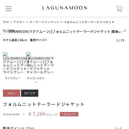
1
TOP
アウター
テーラードジャケット
フォルムニットテーラードジャケット
モデル身長 166cm 着用サイズ F
1
/
19
ライトグレー
チャコールグレ
ー
SALE
SET UP
フォルムニットテーラードジャケット
￥7,260
￥24,200
→
70%OFF
(tax in)
獲得ポイント 72pt