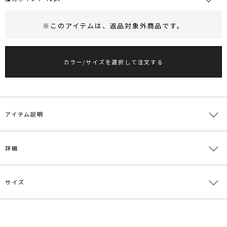
※このアイテムは、
返品対象外商品
です。
RUNWAY Passport
ポイント
旧 MS PASSPORTポイント
カラー/サイズを選択して注文する
72
ポイント獲得
ポイントについて
アイテム説明
■デザインコメント
詳細
フォルム感のあるシルエットが今季らしいニットジャケット。
厚みのある編地を採用し程よいゆとりのボックスシルエットに仕上げ
ることでこなれた印象にしています。
同じ糸を使用したミニワンピースとセットアップで着用いただけま
サイズ
素材
綿55% アクリル35% ナイロン9％ ポリウレタン
す。
1％
■スタイリングポイント
原産国
中国
サイズ
バスト
着丈
袖丈
肩幅
重さ
・同素材のワンピースと合わせたセットアップ