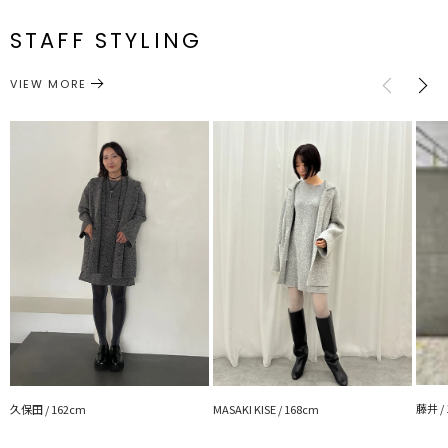
・サラッと羽織れるジャケットなのでカジュアルコーデの羽織として
F
94cm
71.5cm
55.5cm
44.5cm
約1208g
メーカー品
0324601015
もおすすめ
番
STAFF STYLING
サイズガイド
■おすすめセットアイテム
アウター
テーラードジャケット
・フォルムニットミニワンピース
カテゴリー
VIEW MORE
------------------------------------------
透け感：なし
裏地：なし
生地の厚さ：厚手
洗濯：手洗い可
伸縮性：あり
ポケット：あり
ジップ：なし
---------------------------------------------------
【知って得する便利機能◎ 】
■商品のお気に入り登録
再入荷時、ラスト１点の時、セール開始時にお知らせします。
■ブランドのお気に入り登録
新商品やセール情報など、いち早くお得な情報をゲット
藤井 /
久保田 / 162cm
MASAKI KISE / 168cm
ぜひご活用ください