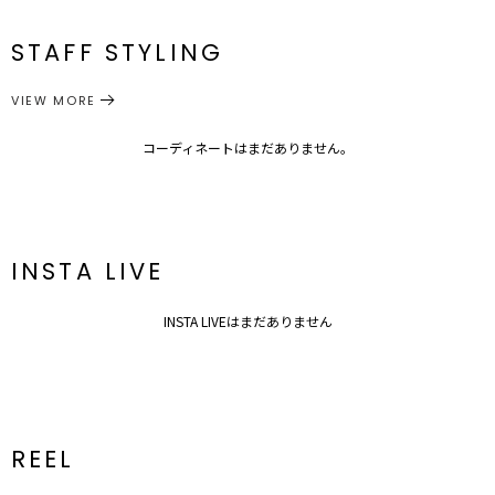
S
82cm
117.5cm
調節可能
約326g
※詳細画像が正規の商品となります。
メーカー品
0324603037
■スタイリングポイント
番
STAFF STYLING
M
85cm
119cm
調節可能
約344g
・ピタリブニットとのレイヤードスタイルが相性抜群
・インナーに合わせるものによって、様々な着こなしが楽しめるのも
ワンピース
ワンピース
カテゴリー
サイズガイド
VIEW MORE
ポイント
---------------------------------------------------
透け感：なし
コーディネートはまだありません。
裏地：あり
生地の厚さ：薄手
洗濯：✕
伸縮性：なし
ジップ：なし
INSTA LIVE
ポケット：なし
--------------------------------------------------
【知って得する便利機能◎ 】
INSTA LIVEはまだありません
■商品のお気に入り登録
再入荷時、ラスト１点の時、セール開始時にお知らせします。
■ブランドのお気に入り登録
新商品やセール情報など、いち早くお得な情報をゲット！
ぜひご活用ください！
※着用画像はフラッシュの加減で実際の製品と色味等が異なる場合が
REEL
ございますので、
生地のズームアップ画像をご確認ください。