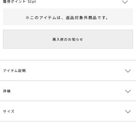
獲得ポイント 52pt
※このアイテムは、
返品対象外商品
です。
RUNWAY Passport
ポイント
旧 MS PASSPORTポイント
再入荷のお知らせ
52
ポイント獲得
ポイントについて
アイテム説明
■デザインコメント
詳細
表情のあるサテン素材にヴィンテージ調の花柄をプリントしたキャミ
ワンピース。
深めのVネックラインやナローシルエットがシルエットをスッキリと
サイズ
見せてくれます。
素材
表地:ポリエステル98％ ポリウレタン2％ 別布:ポ
肩紐は調節可能で、肩紐から続くさりげないリボンディテールもポイ
リエステル100% 裏地:ポリエステル100％
ントです。
【仕様変更箇所】
原産国
中国
サイズ
バスト
総丈
前下がり
重さ
天幅が2センチ大きくなります。ポケットがなくなります。