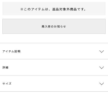
※このアイテムは、
返品対象外商品
です。
RUNWAY Passport
ポイント
旧 MS PASSPORTポイント
再入荷のお知らせ
19
ポイント獲得
ポイントについて
アイテム説明
■デザインポイント
詳細
左右アシンメトリーデザインがモダンな印象のベルト。
ベルトループもメタルになっているのがポイントで上品な印象になり
ます。
サイズ
ワンピースとあわせてスタイリングのアクセントになるアイテムで
素材
合成皮革 亜鉛合金
す。
原産国
中国
【知って得する便利機能◎ 】
サイズ
ウエスト
全長
幅
重さ
■商品のお気に入り登録
メーカー品
0324610131
F
60～77.5cm
92.5cm
～9cm
約120g
再入荷時、ラスト１点の時、セール開始時にお知らせします。
番