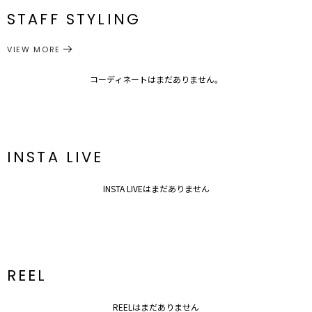
STAFF STYLING
■ブランドのお気に入り登録
アクセサリー
ベルト
サイズガイド
カテゴリー
新商品やセール情報など、いち早くお得な情報をゲット！
VIEW MORE
ぜひご活用ください！
※着用画像はフラッシュの加減で実際の製品と色味等が異なる場合が
コーディネートはまだありません。
ございますので、
生地のズームアップ画像をご確認ください。
※ご利用の端末画面の設定により実際の商品と色味が異なる場合がご
ざいます。
INSTA LIVE
INSTA LIVEはまだありません
REEL
REELはまだありません