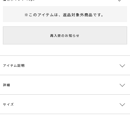
※このアイテムは、
返品対象外商品
です。
RUNWAY Passport
ポイント
旧 MS PASSPORTポイント
再入荷のお知らせ
70
ポイント獲得
ポイントについて
アイテム説明
詳細
"ほぼ足なハイウエストパンツ、今から春まで着れる上品ツイード”
■デザインコメント
サイズ
素材
表地:ポリエステル77％ レーヨン20％ ポリウレ
数種類の糸を織り合せた繊細な表面感が特徴のツイード素材を使用し
タン3％ 裏地:ポリエステル100％
ています。
素材の良さから表現される程よい落ち感と、アシンメトリーなウエス
原産国
中国
サイズ
ウエスト
ヒップ
股上
股下
わたり周り
トが
一部ゴム仕