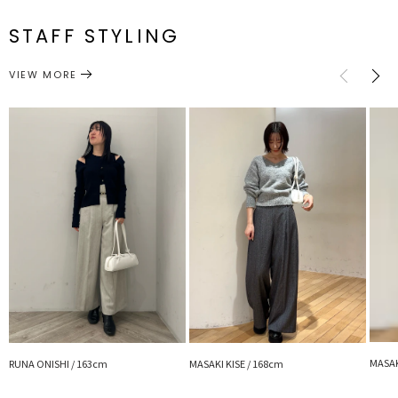
S
様:65～
90cm
38cm
68cm
66cm
穿くだけでさまになるデザイン。
メーカー品
0325107002
72cm
シンプルながらLAGUNAMOON（ラグナムーン）らしい
番
一部ゴム仕
STAFF STYLING
M
様:68～
94cm
38.5cm
70cm
69cm
こだわりのスタイルアップポイントが詰め込まれています。
75cm
付属のバイカラーベルトはピン穴が無くサイズ調整がしやすい便利な
ボトムス
パンツ
カテゴリー
VIEW MORE
サイズガイド
1本です。
シャツやブラウスも相性よく、今から春先まで長くご愛用いただけま
す。
オフィス定番アイテムとしてクローゼットにプラスしたい1枚
■スタイリングポイント
・フレアスリーブのピタリブTOPSと合わせ、インスタイルで着映え
・シャツやブラウス合わせできちんと感を演出
・冬はブーツ合わせで、春先にはパンプスやミュールにチェンジ
シーズンムードを高めてくれます
■こちらもおすすめ
・バイカラーベルトパンツ
・バイカラーベルトパンツ
--------------------------------------------------
MASAK
RUNA ONISHI / 163cm
MASAKI KISE / 168cm
透け感：なし
裏地：あり