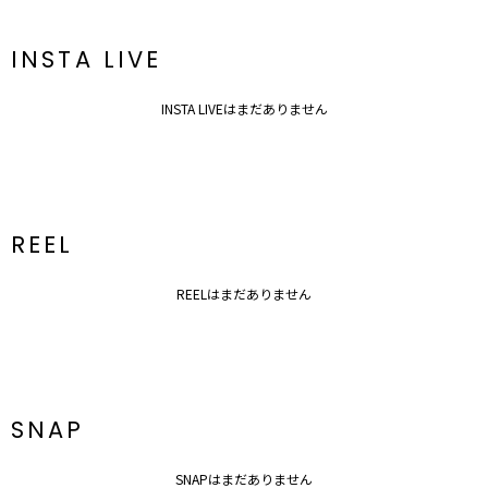
生地の厚さ：普通
洗濯：×
伸縮性：なし
INSTA LIVE
ポケット：あり
ジップ：サイドファスナー
--------------------------------------------------
INSTA LIVEはまだありません
【知って得する便利機能◎ 】
■商品のお気に入り登録
再入荷時、ラスト１点の時、セール開始時にお知らせします。
■ブランドのお気に入り登録
新商品やセール情報など、いち早くお得な情報をゲット
ぜひご活用ください
REEL
※着用画像はフラッシュの加減で実際の製品と色味等が異なる場合が
ございますので、
生地のズームアップ画像をご確認ください。
REELはまだありません
※ご利用の端末画面の設定により実際の商品と色味が異なる場合がご
ざいます。
SNAP
SNAPはまだありません