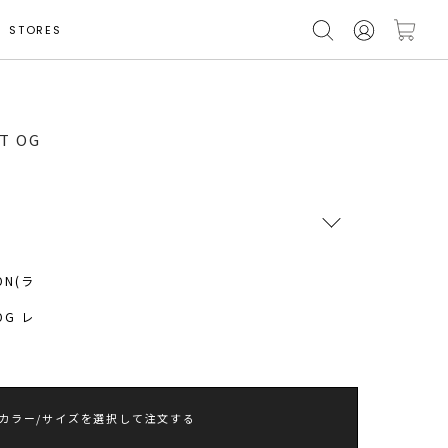
STORES
T OG
RUNWAY Passport
ポイント
旧 MS PASSPORTポイント
143
ポイント獲得
ポイントについて
カラー/サイズを選択して注文する