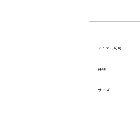
アイテム説明
詳細
トラックレースのス
トOG
サイズ
素材
-
■デザインコメント
原産国
中
スピードキャットは、
ランプリのドライバ
メーカー品
032
たライフスタイルシ
番
レーシングにインス
デザインにより、フ
シ
ました。
カテゴリー