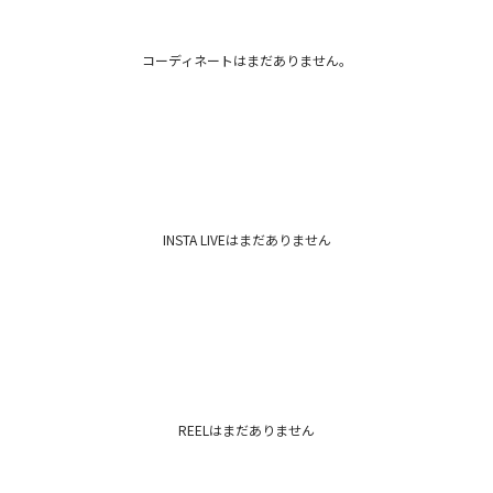
今回、再びリリースさ
を彷彿とさせる豊富
仕上がりとなってい
コーディネートはまだありません。
2000年代初頭のレ
ット”の刺繍が施さ
ドのロゴがあしらわ
【知って得する便利機
■商品のお気に入り
再入荷時、ラスト１
■ブランドのお気に
INSTA LIVEはまだありません
新商品やセール情報
ぜひご活用ください
※着用画像はフラッ
いますので、
生地のズームアップ
※ご利用の端末画面
ます
REELはまだありません