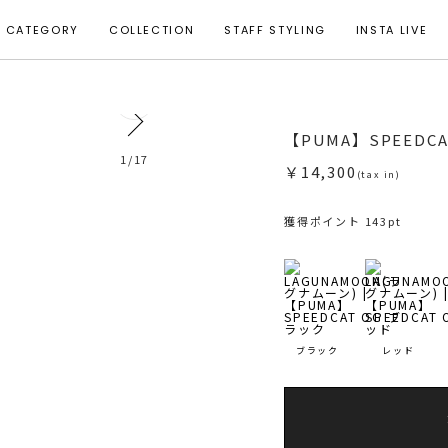
CATEGORY
COLLECTION
STAFF STYLING
INSTA LIVE
3
【PUMA】SPEEDCA
1
/
17
￥14,300
(tax in)
獲得ポイント 143pt
ブラック
レッド