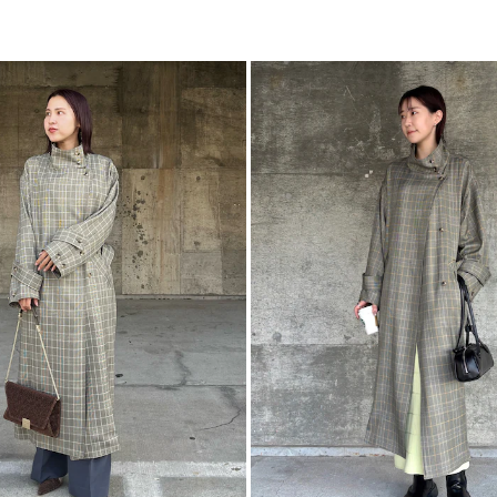
※詳細画像が正規の
■スタイリングポイ
・キレイ目なオフィ
・ロング丈で、ワン
・シンプルなスタイ
-----------------------
透け感：なし
裏地：なし
生地の厚さ：薄手
洗濯：✕
伸縮性：なし
ポケット：あり
ジップ：なし
-----------------------
【知って得する便利機
■商品のお気に入り
再入荷時、ラスト１
■ブランドのお気に
新商品やセール情報
ぜひご活用ください