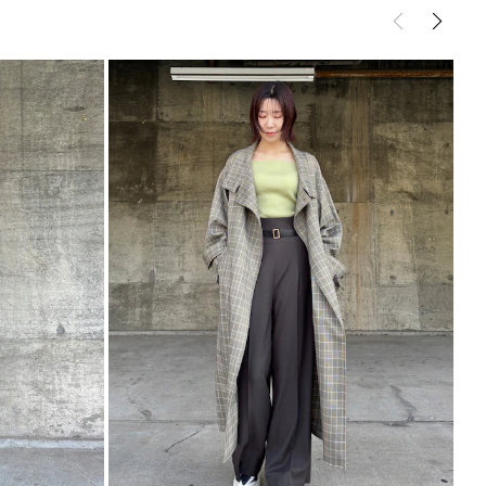
商品となります。
ント
ススタイルの羽織として◎
ピースにもパンツスタイルにも合わせやすい丈感
リングのアクセント使いにも◯
----------------------------
----------------------------
能◎ 】
登録
点の時、セール開始時にお知らせします。
入り登録
など、いち早くお得な情報をゲット！
！