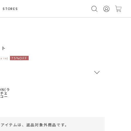
STORES
モデル身長 160cm
ート
75%OFF
ax in)
RUNWAY Passport
ポイント
旧 MS PASSPORTポイント
74
ポイント獲得
のアイテムは、
返品対象外商品
です。
ポイントについて