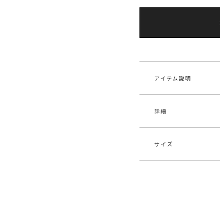
アイテム説明
詳細
■デザインポイント
王道のチェック柄を
メンズライクになり
す。
サイズ
紐でウエストを締め
素材
-
ラフに羽織って着て
原産国
中
【仕様変更箇所】
サイズ
バスト
着丈2cm長くなりま
メーカー品
032
釦ホールステッチカ
F
110cm
番
ます。
袖口ベルト長さ1cm
ア
カテゴリー