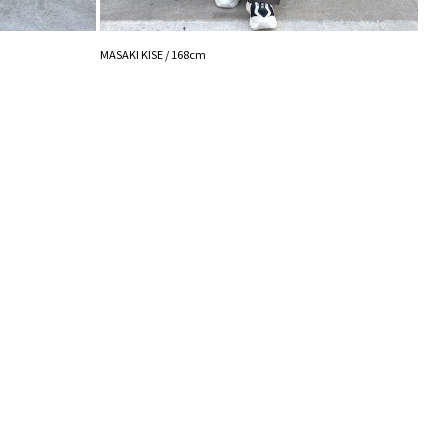
シュの加減で実際の製品と色味等が異なる場合がござ
NANA
画像をご確認ください。
MASAKI KISE / 168cm
の設定により実際の商品と色味が異なる場合がござい