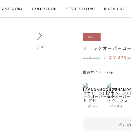
CATEGORY
COLLECTION
STAFF STYLING
INSTA LIVE
4
SALE
モデル身長 160cm 着用サイズ F
1
/
19
チェックオーバーコ
￥7,425
￥29,700
→
(t
獲得ポイント 74pt
グレー
ベージュ
※こ