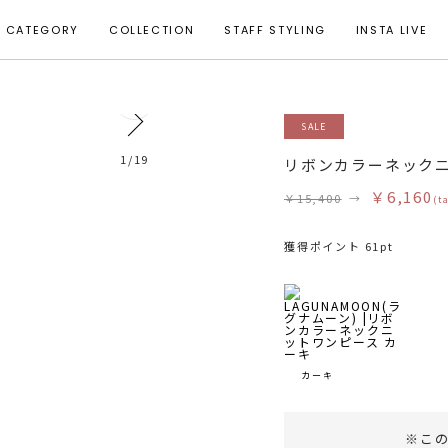
CATEGORY
COLLECTION
STAFF STYLING
INSTA LIVE
18
SALE
着用サイズ S
1
/
19
リボンカラーネック
￥6,160
￥15,400
→
(t
獲得ポイント 61pt
カーキ
※こ