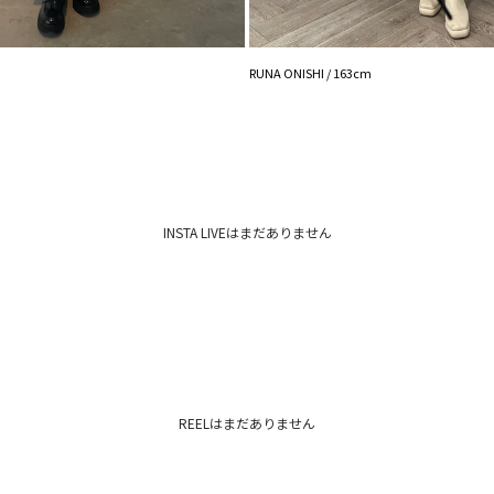
【知って得する便利機
■商品のお気に入り
再入荷時、ラスト１
RUNA ONISHI / 163cm
■ブランドのお気に
新商品やセール情報
ぜひご活用ください
※着用画像はフラッ
いますので、
生地のズームアップ
INSTA LIVEはまだありません
※ご利用の端末画面
ます。
REELはまだありません