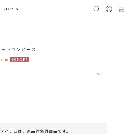
STORES
モデル身長 157cm
ニットワンピース
60%OFF
ax in)
RUNWAY Passport
ポイント
旧 MS PASSPORTポイント
61
ポイント獲得
のアイテムは、
返品対象外商品
です。
ポイントについて