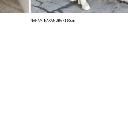
能◎ 】
登録
NANA
点の時、セール開始時にお知らせします。
NANAMI NAKAMURA / 160cm
入り登録
など、いち早くお得な情報をゲット！
！
シュの加減で実際の製品と色味等が異なる場合がござ
画像をご確認ください。
の設定により実際の商品と色味が異なる場合がござい