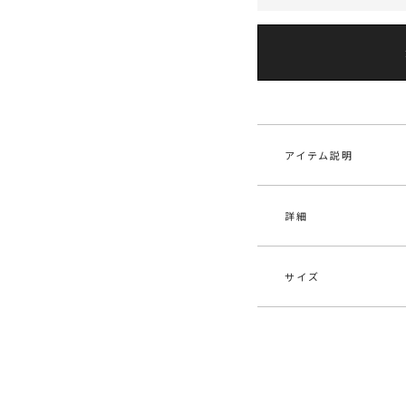
アイテム説明
詳細
” ribbon,flare slee
欲張りな主役ワンピー
■デザインコメント
サイズ
着るだけで旬なスタ
素材
本体
リボン使いと1本の
色部
い新鮮さを演出
原産国
中
サイズ
バスト
カジュアルになりす
肌馴染みの良いカラ
S
75cm～
メーカー品
032
単色チャコールグレ
番
ベーシックに着用し
M
76cm～