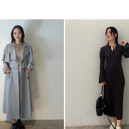
ワ
身体のラインが綺麗
カテゴリー
Iラインでストイッ
素材の柔らかさや、
袖口はスリットが入
ウエストのメリハリ
【仕様変更箇所】
前下がり1センチ上が
※詳細画像が正規の
■スタイリングポイ
・1枚で着映えする
を楽しんで
・スタイルアップを
-----------------------
透け感：なし
裏地：なし
生地の厚さ：薄手
洗濯：×
伸縮性：あり
ジップ：なし
ポケット：なし
-----------------------