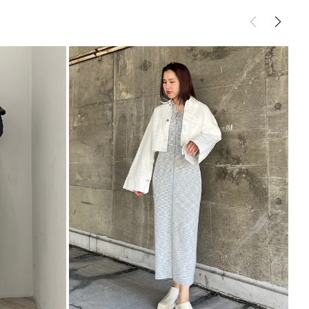
ンピース
ワンピース
に見えるIラインシルエットにしていて
サイズガイド
クな印象になりがちなタイトワンピースですが
シルエットが程よく、着心地良いアイテム
ったフレアスリーブにしているので
をアシストしてくれます。
ります。裾幅1センチ小さくなります。
商品となります。
ント
ワンピースなので、サンダルやミュール、小物で変化
狙うなら羽織にはショート丈のブルゾンが相性抜群
----------------------------
---------------------------