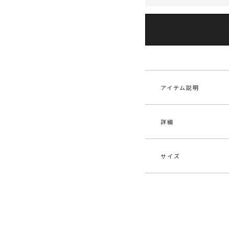
アイテム説明
詳細
■デザインコメント
メンズライクなチェ
んだオールインワン
柄はLAGUNAMOO
サイズ
下がりが浅い真っ直
素材
表地
エットで少しだけレ
ストンとしたIライン
原産国
中
アクセントにベルト
サイズ
バスト
す。
メーカー品
032
同素材を使用したブ
S
88cm
番
【仕様変更箇所】
M
90cm