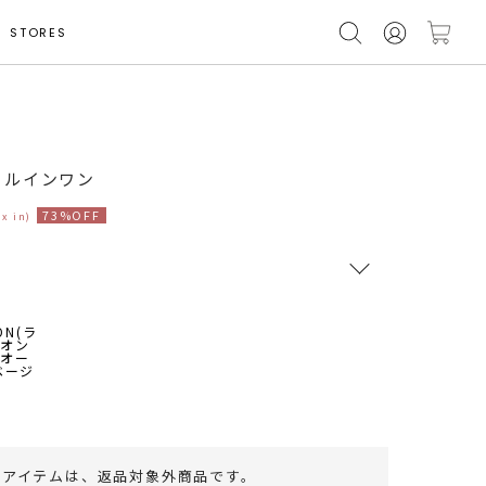
STORES
ールインワン
73%OFF
ax in)
RUNWAY Passport
ポイント
旧 MS PASSPORTポイント
50
ポイント獲得
のアイテムは、
返品対象外商品
です。
ポイントについて