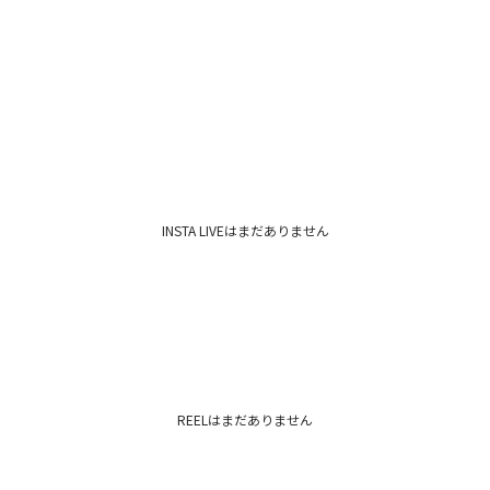
■ブランドのお気に
新商品やセール情報
ぜひご活用ください
※着用画像はフラッ
いますので、
生地のズームアップ
※ご利用の端末画面
ます。
INSTA LIVEはまだありません
REELはまだありません