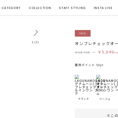
CATEGORY
COLLECTION
STAFF STYLING
INSTA LIVE
1
SALE
1
/
21
オンブレチェックオ
￥5,049
￥18,700
→
(t
獲得ポイント 50pt
ブラック
ベージュ
※こ