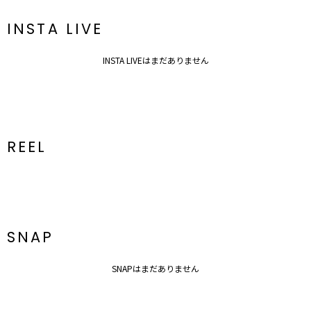
※着用画像はフラッシュの加減で実際の製品と色味等が異なる場合が
INSTA LIVE
ございますので、
生地のズームアップ画像をご確認ください。
※ご利用の端末画面の設定により実際の商品と色味が異なる場合がご
INSTA LIVEはまだありません
ざいます。
REEL
SNAP
SNAPはまだありません