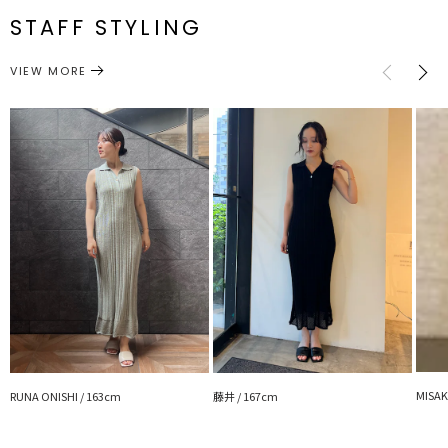
番
STAFF STYLING
M
85cm～
34cm
128.5cm
約610g
■スタイリングポイント
・1枚で着映えするワンピースなので、サンダルやミュール、小物で
ワンピース
ワンピース
カテゴリー
サイズガイド
VIEW MORE
変化を楽しんで
・シアーシャツ合わせで抜け感をプラス
------------------------------------------
透け感：一部あり
裏地：なし
生地の厚さ：普通
洗濯：×
伸縮性：あり
ポケット：なし
ジップ：なし
------------------------------------------
【知って得する便利機能◎ 】
■商品のお気に入り登録
再入荷時、ラスト１点の時、セール開始時にお知らせします。
■ブランドのお気に入り登録
MISAK
RUNA ONISHI / 163cm
藤井 / 167cm
新商品やセール情報など、いち早くお得な情報をゲット！
ぜひご活用ください！