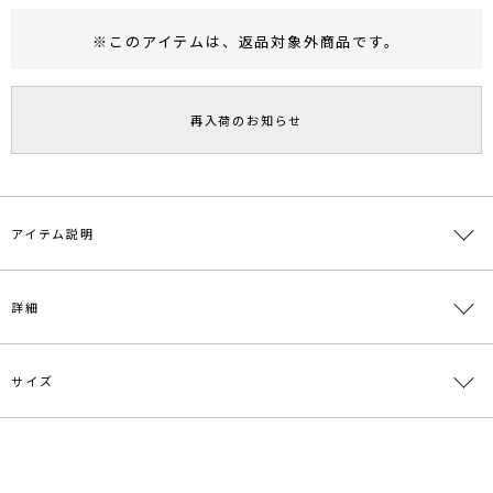
※このアイテムは、
返品対象外商品
です。
RUNWAY Passport
ポイント
旧 MS PASSPORTポイント
再入荷のお知らせ
66
ポイント獲得
ポイントについて
アイテム説明
夏カラーが目を惹く夏に着たい映えワンピ
詳細
■デザインポイント
立体感のある編み柄とシャツカラーがポイントのニットワンピース。
サイズ
縦の柄編地が身体のラインをスッキリと見せてくれ、ネックラインも
素材
ポリエステル54％ レーヨン31％ アクリル10％
女性らしいラインに拘りました。
ナイロン5％
ドライタッチな糸を使用し、清涼感があるのも着やすいポイントで
す。
原産国
中国
サイズ
バスト
肩幅
総丈
重さ
カジュアルさがありながらも女性らしく着用いただけるワンピースで
S
83cm～
33cm
127cm
約586g
す。
メーカー品
0325303028