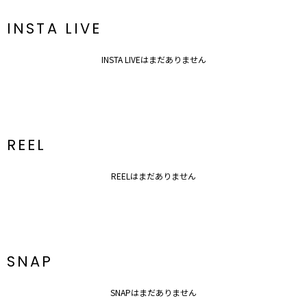
【知って得する便利機能◎ 】
■商品のお気に入り登録
INSTA LIVE
再入荷時、ラスト１点の時、セール開始時にお知らせします。
■ブランドのお気に入り登録
INSTA LIVEはまだありません
新商品やセール情報など、いち早くお得な情報をゲット
ぜひご活用ください
※着用画像はフラッシュの加減で実際の製品と色味等が異なる場合が
ございますので、
生地のズームアップ画像をご確認ください。
REEL
※ご利用の端末画面の設定により実際の商品と色味が異なる場合がご
ざいます。
REELはまだありません
SNAP
SNAPはまだありません