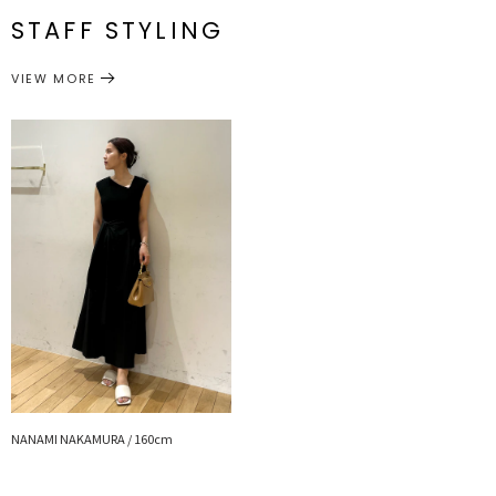
メーカー品
0325303029
STAFF STYLING
M
82cm
41cm
73cm
128cm
約386g
【仕様変更箇所】
番
肩幅が3cm大きくなります。WHTのみ上身頃に裏地がつきます。
サイズガイド
VIEW MORE
※詳細画像が正規の商品となります。
ワンピース
ワンピース
カテゴリー
■スタイリングポイント
・サンダルやスニーカーなど足元を変化させてスタイリングを楽しめ
ます
・ポイントでかごバッグやハットなどの小物とスタイリングがおすす
めです。
・羽織にはシアー素材のカーディガンや、きちんと感を更に出したい
ときはテーラードジャケットが〇
------------------------------------------
透け感：なし
裏地：あり
生地の厚さ：薄手
洗濯：手洗い可
伸縮性：なし
ポケット：なし
ジップ：あり
NANAMI NAKAMURA / 160cm
-------------------------------------------