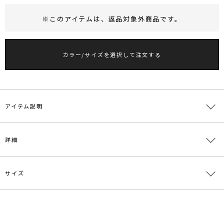
※このアイテムは、
返品対象外商品
です。
RUNWAY Passport
ポイント
旧 MS PASSPORTポイント
カラー/サイズを選択して注文する
49
ポイント獲得
ポイントについて
アイテム説明
アシメなデザインが女性らしさを引き立たせるワンピース
詳細
■デザインコメント
表面感のあるカットソー素材とタフタ素材をドッキングしたワンピー
サイズ
ス。
素材
上身頃:ポリエステル97％ ポリウレタン3％ 下身
アシンメトリーなネックラインがデコルテを綺麗に見せてくれます。
頃:ポリエステル82％ 綿18％ 裏地:ポリエステル
スッキリと見えるウエストのラインに拘り、後ろのリボンディテール
100％
で女性らしいアクセントを加えました。
サイズ
バスト
肩幅
ウエスト
総丈
重さ
Aラインシルエットのワンピースですがウエストのリボンでメリハリ
原産国
中国
S
80cm
40.5cm
70cm
126cm
約368g
のあるシルエットに。