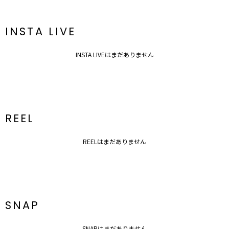
---------------------------------------------------
透け感：なし
裏地：あり
INSTA LIVE
生地の厚さ：普通
洗濯：×
伸縮性：なし
INSTA LIVEはまだありません
ポケット：あり
ジップ：あり
胸パッド：なし
---------------------------------------------------
【知って得する便利機能◎ 】
REEL
■商品のお気に入り登録
再入荷時、ラスト１点の時、セール開始時にお知らせします。
REELはまだありません
■ブランドのお気に入り登録
新商品やセール情報など、いち早くお得な情報をゲット！
ぜひご活用ください！
※着用画像はフラッシュの加減で実際の製品と色味等が異なる場合が
ございますので、
SNAP
生地のズームアップ画像をご確認ください。
※ご利用の端末画面の設定により実際の商品と色味が異なる場合がご
ざいます。
SNAPはまだありません