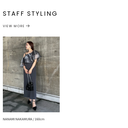
[本体]一部
ゴム仕
[チュー
[本
[本
[本
二次会やパーティー、卒業式など華やかなシーンに
S
様:76～
ル]26cm
体]67cm
体]90cm
体]114cm
82cm
メーカー品
0325303034
STAFF STYLING
[本体]一部
■■■LAGUNAMOON LADYライン■■■
番
ゴム仕
[チュー
[本
[本
[本
M
様:77～
ル]27cm
体]70cm
体]93cm
体]115cm
ドレスを着ることで違った自分を発見したり、それぞれが持つ内に秘
83cm
VIEW MORE
めた輝きをさらに引き出せるものにしたいと考え、 スタイルを美し
ワンピース
ドレス
カテゴリー
く魅せることはもちろん、機能性や従来の型にははまらない新しい発
サイズガイド
想のドレスを提案していきます。 結婚式，2次会，パーティー，女子
会，食事会・・・様々なパーティーシーンでお使いいただけます。
■■■LADY DRESSの魅力■■■
●デザイン “女性の魅力を加速させるギャップ” 甘いドレスのイメー
ジが先行しがちな現在の日本のドレスシーンにはない上品で大胆かつ
対極なバランスを持たせたデザインや素材選びをすることでアンバラ
ンスなバランスから生まれる美しさを表現し、大人の抜け感を計算し
た洗練されたDRESSデザインに仕上げています。 ”今”なトレンドデ
ィテールも取り入れています。
●機能性 “スマートな立ち振る舞いへのこだわり” 手荷物を最小限に
減らしスマートに立ち振る舞う為に欠かせない仕様としてデザインに
不具合がない限り全てに“ポケット”を付けています。 ドレスだけで
はなくボレロにも内ポケットをつけてスピーチカードが忍ばせられる
ちょっとした“あったら嬉しい”機能を提案。
NANAMI NAKAMURA / 160cm