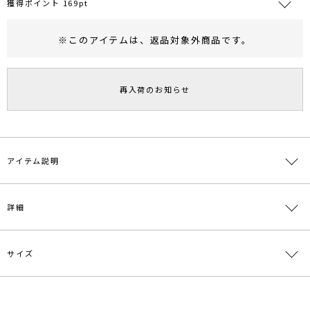
獲得ポイント 169pt
※このアイテムは、
返品対象外商品
です。
RUNWAY Passport
ポイント
旧 MS PASSPORTポイント
再入荷のお知らせ
169
ポイント獲得
ポイントについて
アイテム説明
■デザインポイント
詳細
ストラップ幅に左右差をつけたアシンメトリーデザインのカップイン
キャミドレス。
表面に細かな風合いのあるジャガード素材を使用しています。
サイズ
角度により違った印象に見える光沢感のあるフィラメントフリルがセ
素材
[本体]ポリエステル78％ レーヨン18％ ポリウレ
ットになり、
タン4％ 裏地:ポリエステル100％ 別布 布帛部分:
ポリエステル100％[チュール]ナイロン100％
巻き方で自由自在にアレンジできる着回し力のある1着です。
サイズ
バスト
着丈
ウエスト
ヒップ
総丈
●おすすめシーン
原産国
中国