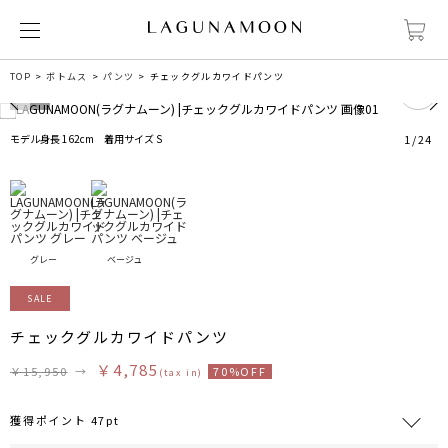
1
TOP
ボトムス
パンツ
チェックグルカワイドパンツ
モデル身長 162cm 着用サイズ S
1
/
24
グレー
ベージュ
SALE
チェックグルカワイドパンツ
￥4,785
￥15,950
→
70%OFF
(tax in)
獲得ポイント 47pt