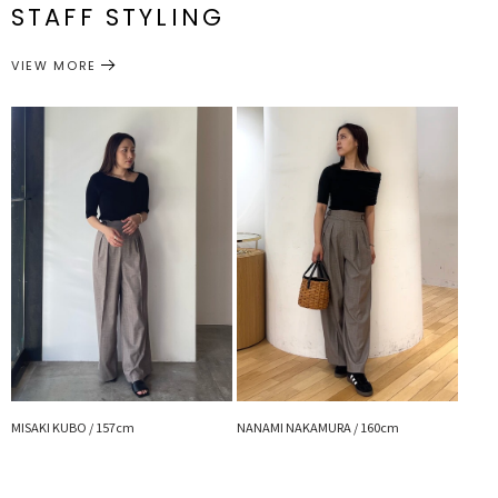
です。
番
一部ゴム仕
STAFF STYLING
M
様:68～
100cm
36cm
70cm
76cm
78cm
【仕様変更箇所】
ボトムス
パンツ
カテゴリー
VIEW MORE
サイズガイド
股下1センチ短くなります。両脇の吊れ改善します。
※詳細画像が正しい仕様となります。
■スタイリングポイント
・トップスインですっきり見せ、アウトでゆるく合わせるのもおすす
め
・シアートップスで軽やかに、ブラウスとの大人フェミニンスタイル
にもピッタリ〇
・ジャケット羽織で綺麗めにまとめるのが今年っぽくおすすめです！
------------------------------------------
透け感：なし
裏地：あり
生地の厚さ：薄手
洗濯：×
伸縮性：なし
ポケット：あり
ジップ：あり
MISAKI KUBO / 157cm
NANAMI NAKAMURA / 160cm
-------------------------------------------
【知って得する便利機能◎ 】