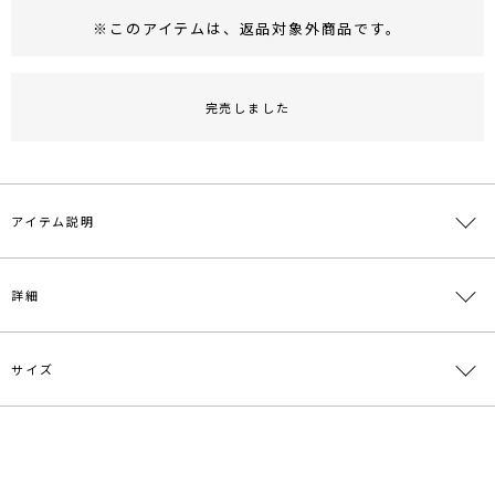
※このアイテムは、
返品対象外商品
です。
RUNWAY Passport
ポイント
旧 MS PASSPORTポイント
完売しました
47
ポイント獲得
ポイントについて
アイテム説明
穿くだけでこなれ感が出るチェックパンツ
詳細
■デザインコメント
色なじみのあるスタイリングしやすいチェック柄を使用したワイド
サイズ
パンツ。
素材
ポリエステル77％ レーヨン19％ ポリウレタン
両側のベルトはサイズの調整が可能かつ、デザインのポイントにもな
4％
っています。
ハイウエストのため自然にスタイルアップが叶うのが嬉しいポイン
原産国
中国
サイズ
ウエスト
ヒップ
股上
股下
わたり周り
ト。
一部ゴム仕
S
様:66～
96cm
35cm
69cm
74cm
女性らしい雰囲気のトップスで抜け感のあるスタイリングがおすすめ
メーカー品
0325307003
76cm