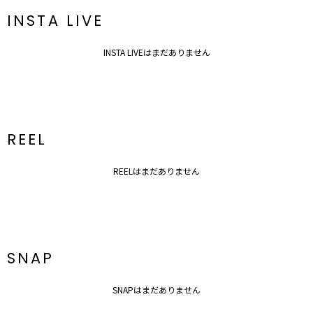
■商品のお気に入り登録
INSTA LIVE
再入荷時、ラスト１点の時、セール開始時にお知らせします。
■ブランドのお気に入り登録
INSTA LIVEはまだありません
新商品やセール情報など、いち早くお得な情報をゲット
ぜひご活用ください
※着用画像はフラッシュの加減で実際の製品と色味等が異なる場合が
ございますので、
生地のズームアップ画像をご確認ください。
REEL
※ご利用の端末画面の設定により実際の商品と色味が異なる場合がご
ざいます。
REELはまだありません
SNAP
SNAPはまだありません