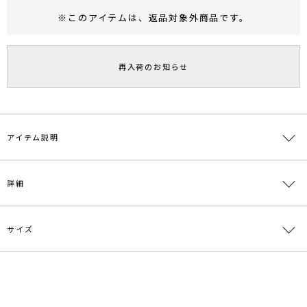
※このアイテムは、
返品対象外商品
です。
RUNWAY Passport
ポイント
旧 MS PASSPORTポイント
再入荷のお知らせ
11
ポイント獲得
ポイントについて
アイテム説明
■デザインコメント
詳細
サイドのラインにカーブを効かせた普通のようで普通じゃないラウン
ドピアス。
サイズ、シルエット共に着用しやすいアイテムです。
サイズ
さりげなくスタイリングのポイントになるアイテムです。
素材
真鍮 ABS樹脂
【知って得する便利機能◎ 】
原産国
中国
■商品のお気に入り登録
サイズ
たて
よこ
全長
幅
重さ
再入荷時、ラスト１点の時、セール開始時にお知らせします。
メーカー品
0325309011
F
2.4cm
2cm
2.4cm
0.7cm
約4g
番