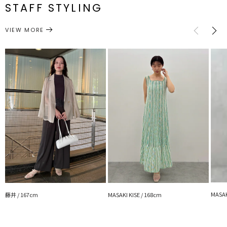
■ブランドのお気に入り登録
STAFF STYLING
新商品やセール情報など、いち早くお得な情報をゲット
アクセサリー
ピアス
サイズガイド
カテゴリー
ぜひご活用ください
VIEW MORE
※着用画像はフラッシュの加減で実際の製品と色味等が異なる場合が
ございますので、
詳細画像をご確認ください。
※ご利用の端末画面の設定により実際の商品と色味が異なる場合がご
ざいます。
MASAK
藤井 / 167cm
MASAKI KISE / 168cm