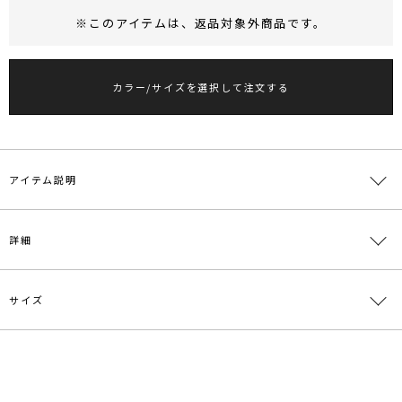
※このアイテムは、
返品対象外商品
です。
RUNWAY Passport
ポイント
旧 MS PASSPORTポイント
カラー/サイズを選択して注文する
12
ポイント獲得
ポイントについて
アイテム説明
詳細
サイズ
素材
合成皮革 亜鉛合金
原産国
中国
サイズ
ウエスト
全長
幅
重さ
メーカー品
0325310002
F
52.5～90cm
90cm
1cm
約50g
番