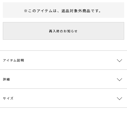
※このアイテムは、
返品対象外商品
です。
RUNWAY Passport
ポイント
旧 MS PASSPORTポイント
再入荷のお知らせ
57
ポイント獲得
ポイントについて
アイテム説明
詳細
【CONTIGO（コンティゴ）】
北イタリア、トリノに1968年創業、
イタリアの靴メーカーが作るスタイリッシュな靴とバッグのブランド
サイズ
です。
素材
-
カジュアルになりすぎない光沢感のあるコードを編み上げたクラフト
サンダル。
原産国
トルコ
軽い素材のワンピースやボトムと合わせていただくと一気に夏のムー
サイズ
ドを演出してくれるアイテムです。
メーカー品
0325318002
23.5
【知って得する便利機能◎ 】
番