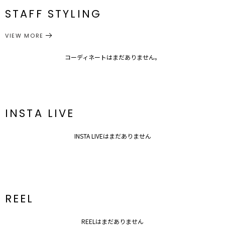
■商品のお気に入り登録
STAFF STYLING
24.5
再入荷時、ラスト１点の時、セール開始時にお知らせします。
シューズ
シューズ/その他
カテゴリー
■ブランドのお気に入り登録
サイズガイド
VIEW MORE
新商品やセール情報など、いち早くお得な情報をゲット！
ぜひご活用ください！
※着用画像はフラッシュの加減で実際の製品と色味等が異なる場合が
コーディネートはまだありません。
ございますので、
生地のズームアップ画像をご確認ください。
※ご利用の端末画面の設定により実際の商品と色味が異なる場合がご
ざいます。
INSTA LIVE
INSTA LIVEはまだありません
REEL
REELはまだありません