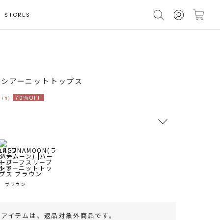
STORES
モデル身長 165cm
ブシアーニットトップス
70%OFF
 in)
RUNWAY Passport
ポイント
旧 MS PASSPORTポイント
ブラウン
26
ポイント獲得
のアイテムは、
返品対象外商品
です。
ポイントについて