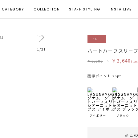
CATEGORY
COLLECTION
STAFF STYLING
INSTA LIVE
5
SALE
モデル身長 165cm 着用サイズ F
1
/
21
ハートハーフスリー
￥2,640
￥8,800
→
(tax
獲得ポイント 26pt
アイボリー
ブラック
※こ