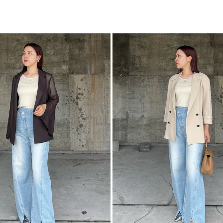
ト
-----------------------
カテゴリー
透け感：なし
裏地：なし
生地の厚さ：薄手
洗濯：手洗い可
伸縮性：あり
ジップ：なし
ポケット：なし
-----------------------
【知って得する便利機
■商品のお気に入り
再入荷時、ラスト１
■ブランドのお気に
新商品やセール情報
ぜひご活用ください
※着用画像はフラッ
いますので、
生地のズームアップ
※ご利用の端末画面
ます。