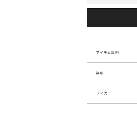
アイテム説明
詳細
■デザインコメント
胸元にハート型のカ
です。
ドライタッチの糸を
サイズ
秋カラーの展開が夏
素材
レー
■スタイリングポイ
原産国
中
・ジャケットとレイ
サイズ
バスト
愛いのでおすすめで
メーカー品
032
・デニムパンツとカ
F
70cm
番
も相性が良く活躍間