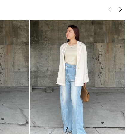
ップス
ニット
サイズガイド
----------------------------
---------------------------
能◎ 】
登録
点の時、セール開始時にお知らせします。
入り登録
など、いち早くお得な情報をゲット
シュの加減で実際の製品と色味等が異なる場合がござ
画像をご確認ください。
の設定により実際の商品と色味が異なる場合がござい