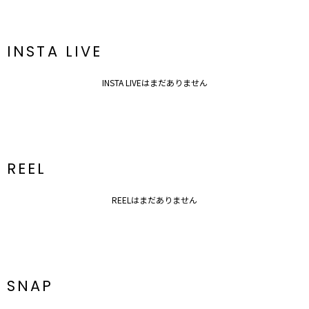
ジップ：なし
------------------------------------------
【知って得する便利機能◎ 】
INSTA LIVE
■商品のお気に入り登録
再入荷時、ラスト１点の時、セール開始時にお知らせします。
■ブランドのお気に入り登録
INSTA LIVEはまだありません
新商品やセール情報など、いち早くお得な情報をゲット！
ぜひご活用ください！
※着用画像はフラッシュの加減で実際の製品と色味等が異なる場合が
ございますので、
生地のズームアップ画像をご確認ください。
※ご利用の端末画面の設定により実際の商品と色味が異なる場合がご
REEL
ざいます。
REELはまだありません
SNAP