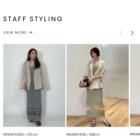
ナイロン32％ ポリエステル15％[ワンピース]本
に！
[トップ
[トップス]
体:アクリル53％ ナイロン32％ ポリエステル
ワンピースとカーデをレイヤードして着た時のさりげないデコルテ見
ス]76cm～
前身頃
[トップ
[トップ
[ワンピー
S
[ワンピー
12cm 後身
ス]29cm
ス]34cm～
ス]84cm
15％ メッシュ:ナイロン55％ ポリエステル45％
せがポイントです。
ス]68cm～
頃24cm
STAFF STYLING
[トップ
[トップス]
編み地にはさりげなくラメ糸を混ぜ上品な印象に。
ス]78cm～
前身頃
[トップ
[トップ
[ワンピー
M
[ワンピー
12.5cm 後
ス]30cm
ス]36cm～
ス]86cm
原産国
中国
ス]70cm～
身頃26cm
VIEW MORE
ストレスフリーでドライタッチな肌さわりがうだるような暑さも快適
メーカー品
0325403001
に過ごせます。
サイズガイド
番
ワンピースの裾はシアーの切り替えで夏らしい抜け感のあるデザイン
に仕上げました。
ワンピース
ワンピース
カテゴリー
■スタイリングポイント
・デイリー使いはもちろん、旅行や夏のお出かけコーデにぴったり
・サンダルやミュール、スニーカーなど足元をチェンジで雰囲気を変
えてもOK
・別々でも着用できるので、手持ちアイテムとのスタイリングもお楽
しみいただけます。
------------------------------------------
透け感：あり
裏地：なし
生地の厚さ：普通
洗濯：手洗い可
伸縮性：あり
MASAK
MISAKI KUBO / 157cm
MASAKI KISE / 168cm
ポケット：なし