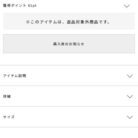
獲得ポイント 61pt
※このアイテムは、
返品対象外商品
です。
RUNWAY Passport
ポイント
旧 MS PASSPORTポイント
再入荷のお知らせ
61
ポイント獲得
ポイントについて
アイテム説明
キラッと光るラメが華やかで目を惹く着映え間違いなしのワンピース
詳細
【カラー：ブラック】Fashion系インフルエンサーとして活躍する
riiさんとのコラボカラー
サイズ
■デザインコメント
素材
[グレー/ベージュ][トップス]アクリル55％ ポリ
クロップド丈の衿つきカーデとタンクワンピースがSETなので
エステル45％[ワンピース]本体:アクリル55％ ポ
リエステル45％ メッシュ:ナイロン52％ ポリエ
ステル48％[ブラック][トップス]アクリル53％
暑い夏を乗り切るためにさらっと着れて着回しもしやすいアイテム
サイズ
バスト
着丈
袖丈
肩幅
ヒップ