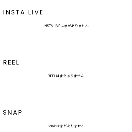
新商品やセール情報など、いち早くお得な情報をゲット！
ぜひご活用ください！
INSTA LIVE
※着用画像はフラッシュの加減で実際の製品と色味等が異なる場合が
ございますので、
INSTA LIVEはまだありません
生地のズームアップ画像をご確認ください。
※ご利用の端末画面の設定により実際の商品と色味が異なる場合がご
ざいます。
REEL
REELはまだありません
SNAP
SNAPはまだありません