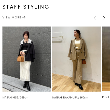
番
STAFF STYLING
■スタイリングポイント
サイズガイド
・Iラインワンピースに合わせると今年らしいスタイリングに
アウター
テーラードジャケット
カテゴリー
VIEW MORE
・レースやベロアトップス×デニムパンツとの大人カジュアルスタイ
ルも◎
・同素材のパンツや同系色ショートパンツとのセットアップもおす
すめ
---------------------------------------------------
透け感：なし
裏地：なし
生地の厚さ：薄手
洗濯：×
伸縮性：なし
ポケット：あり
ジップ：なし
--------------------------------------------------
【知って得する便利機能◎ 】
■商品のお気に入り登録
RUNA 
再入荷時、ラスト１点の時、セール開始時にお知らせします。
MASAKI KISE / 168cm
NANAMI NAKAMURA / 160cm
■ブランドのお気に入り登録