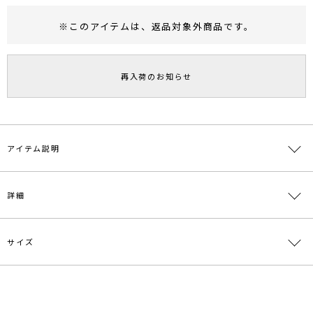
※このアイテムは、
返品対象外商品
です。
RUNWAY Passport
ポイント
旧 MS PASSPORTポイント
再入荷のお知らせ
92
ポイント獲得
ポイントについて
アイテム説明
ダブルのフロントできちんと見えつつオンオフで使える
詳細
■デザインコメント
定番の素材を採用したややオーバーサイズのテーラードジャケット
サイズ
に、
素材
本体:ポリエステル98％ ポリウレタン2％ 付け衿:
ケミカルレースのカラーを合わせたLAGUNAMOON(ラグナムーン)ら
ポリエステル100％
しい華やかな１着です。
レースカラーは取り外しができ、
原産国
中国
サイズ
バスト
着丈
袖丈
肩幅
その他
シーンに合わせクラシックなテーラードジャケットとしても着用可能
襟:取り外
F
114cm
71.5cm
53.5cm
45.5cm
です。
メーカー品
0325501004
し可能