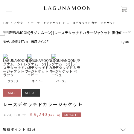
2
TOP
アウター
テーラードジャケット
レースデタッチドカラージャケット
モデル身長 167cm 着用サイズ F
1
/
40
ブラック
ネイビー
ベージュ
SALE
SET UP
レースデタッチドカラージャケット
￥9,240
￥23,100
→
60%OFF
(tax in)
獲得ポイント 92pt