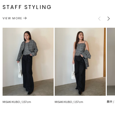
ホック位置が1.5センチ下に下がります。
STAFF STYLING
※詳細画像が正しい仕様となります。
メーカー品
0325501005
サイズガイド
番
VIEW MORE
■スタイリングポイント
・同素材のキャミソールとのセットスタイル
アウター
ノーカラージャケット
カテゴリー
・ボトムスはデニムでカジュアルにスカートで女性らしく合わせるの
が〇
【同シリーズ商品】
・032550400101 テープヤーンツイードキャミソール
---------------------------------------------------
透け感：なし
裏地：あり
生地の厚さ：普通
洗濯：-
伸縮性：なし
ジップ：なし
ポケット：なし
---------------------------------------------------
藤井 /
MISAKI KUBO / 157cm
MISAKI KUBO / 157cm
【知って得する便利機能◎ 】
■商品のお気に入り登録