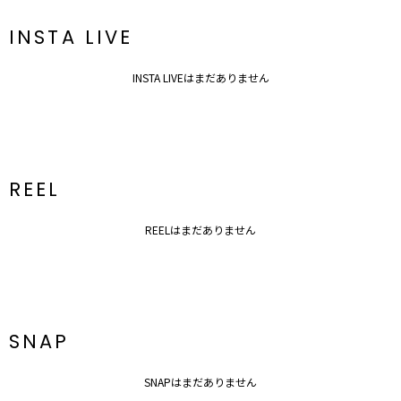
再入荷時、ラスト１点の時、セール開始時にお知らせします。
INSTA LIVE
■ブランドのお気に入り登録
新商品やセール情報など、いち早くお得な情報をゲット！
ぜひご活用ください！
INSTA LIVEはまだありません
※着用画像はフラッシュの加減で実際の製品と色味等が異なる場合が
ございますので、
生地のズームアップ画像をご確認ください。
※ご利用の端末画面の設定により実際の商品と色味が異なる場合がご
ざいます。
REEL
REELはまだありません
SNAP
SNAPはまだありません