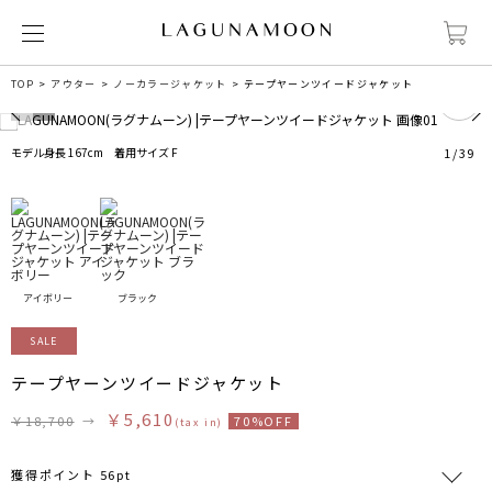
3
TOP
アウター
ノーカラージャケット
テープヤーンツイードジャケット
モデル身長 167cm 着用サイズ F
1
/
39
アイボリー
ブラック
SALE
テープヤーンツイードジャケット
￥5,610
￥18,700
→
70%OFF
(tax in)
獲得ポイント 56pt