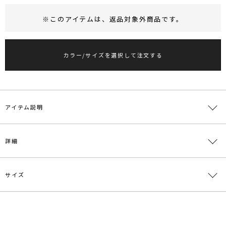
※このアイテムは、
返品対象外商品
です。
RUNWAY Passport
ポイント
旧 MS PASSPORTポイント
カラー/サイズを選択して注文する
56
ポイント獲得
ポイントについて
アイテム説明
■デザインポイント
詳細
IVYにはテープや、ラメ糸をミックスした華やかなツイード、
BLKには数種類の太さ違いの糸をミックスしたベーシックなツイード
素材を使用しています。
サイズ
裏地には通気性の良いさらっとした素材を使用し夏以外の3シーズン
素材
[アイボリー]表地:ポリエステル82% 毛7% 綿7%
着用いただけるジャケットです。
レーヨン4% 裏地:ポリエステル100％[ブラック]
表地:ポリエステル91% 綿6% レーヨン3% 裏地:
トリムにはフリンジを施し、普段使いからパーティシーンにも活躍す
ポリエステル100％
る１着です。
サイズ
バスト
着丈
袖丈
肩幅
重さ
F
96cm
43cm
54cm
45cm
約518g
原産国
中国
【修正コメント】