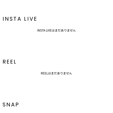
【知って得する便利機能◎ 】
■商品のお気に入り登録
再入荷時、ラスト１点の時、セール開始時にお知らせします。
INSTA LIVE
■ブランドのお気に入り登録
新商品やセール情報など、いち早くお得な情報をゲット！
INSTA LIVEはまだありません
ぜひご活用ください！
※着用画像はフラッシュの加減で実際の製品と色味等が異なる場合が
ございますので、
生地のズームアップ画像をご確認ください。
※ご利用の端末画面の設定により実際の商品と色味が異なる場合がご
REEL
ざいます。
REELはまだありません
SNAP