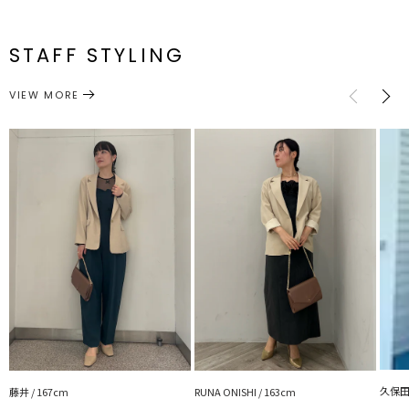
◎
肩パット付
F
92cm
65cm
56cm
43.5cm
・合わせやすいシンプルなデザインなので着回し抜群
メーカー品
0325501009
き
番
STAFF STYLING
●おすすめシーン
サイズガイド
結婚式二次会や成人式など華やかなシチュエーションに
アウター
テーラードジャケット
カテゴリー
VIEW MORE
■■■LAGUNAMOON LADYライン■■■
ドレスを着ることで違った自分を発見したり、それぞれが持つ内に秘
めた輝きをさらに引き出せるものにしたいと考え、
スタイルを美しく魅せることはもちろん、機能性や従来の型にははま
らない新しい発想のドレスを提案していきます。
結婚式，2次会，パーティー，女子会，食事会・・・様々なパーティ
ーシーンでお使いいただけます。
---------------------------------------------------
透け感：なし
裏地：あり
生地の厚さ：普通
洗濯：×
伸縮性：なし
ポケット：あり
ジップ：なし
--------------------------------------------------
久保田 
藤井 / 167cm
RUNA ONISHI / 163cm