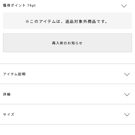
獲得ポイント 74pt
※このアイテムは、
返品対象外商品
です。
RUNWAY Passport
ポイント
旧 MS PASSPORTポイント
再入荷のお知らせ
74
ポイント獲得
ポイントについて
アイテム説明
■デザインコメント
詳細
スカートにもパンツにも合わせやすい丈感のジャケット。
薄手の肩パット入りで肩のフォルムをきれいに魅せてくれます。
重くなりすぎずライトな着心地なので羽織りやすく、
サイズ
ドレススタイルにもデイリー使いにもおすすめです。
素材
表地:ポリエステル99% ポリウレタン1% 裏地:ポ
リエステル100%
■スタイリングポイント
・オケージョンシーンでの羽織、またオフィススタイルの羽織として
原産国
中国
サイズ
バスト
着丈
袖丈
肩幅
その他