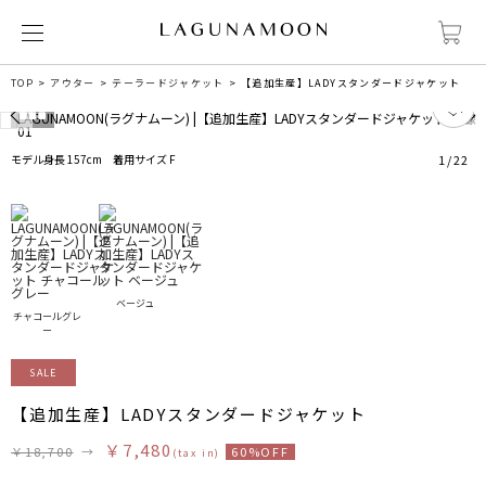
TOP
アウター
テーラードジャケット
【追加生産】LADYスタンダードジャケット
7
モデル身長 157cm 着用サイズ F
1
/
22
ベージュ
チャコールグレ
ー
SALE
【追加生産】LADYスタンダードジャケット
￥7,480
￥18,700
→
60%OFF
(tax in)