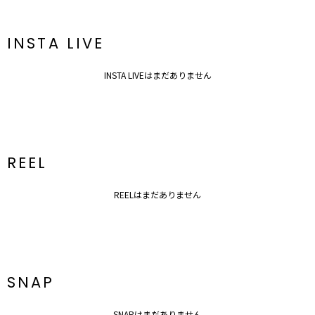
■■■LADY DRESSの魅力■■■
●デザイン “女性の魅力を加速させるギャップ” 甘いドレスのイメー
INSTA LIVE
ジが先行しがちな現在の日本のドレスシーンにはない上品で大胆かつ
対極なバランスを持たせたデザインや素材選びをすることでアンバラ
ンスなバランスから生まれる美しさを表現し、大人の抜け感を計算し
INSTA LIVEはまだありません
た洗練されたDRESSデザインに仕上げています。 ”今”なトレンドデ
ィテールも取り入れています。
●機能性 “スマートな立ち振る舞いへのこだわり” 手荷物を最小限に
減らしスマートに立ち振る舞う為に欠かせない仕様としてデザインに
不具合がない限り全てに“ポケット”を付けています。 ドレスだけで
REEL
はなくボレロにも内ポケットをつけてスピーチカードが忍ばせられる
ちょっとした“あったら嬉しい”機能を提案。
REELはまだありません
【知って得する便利機能◎ 】
■商品のお気に入り登録
再入荷時、ラスト１点の時、セール開始時にお知らせします。
■ブランドのお気に入り登録
新商品やセール情報など、いち早くお得な情報をゲット！
SNAP
ぜひご活用ください！
※着用画像はフラッシュの加減で実際の製品と色味等が異なる場合が
SNAPはまだありません