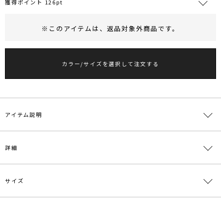
獲得ポイント 126pt
※このアイテムは、
返品対象外商品
です。
RUNWAY Passport
ポイント
旧 MS PASSPORTポイント
カラー/サイズを選択して注文する
126
ポイント獲得
ポイントについて
アイテム説明
■デザインポイント
詳細
人気のLADYチュールドッキングコンビネゾンをベースにアップデー
トした1着。
パンツシルエットをよりワイドに。
サイズ
またチュールフリル端にバイカラーのメローを施すことでデザインの
素材
上身頃 表側:ナイロン100％ 裏側:ポリエステル
アクセントをプラス。
96％ ポリウレタン4％ 下身頃 表地:ポリエステル
より華やかさを増した1着に仕上げました。
100％ 裏地:ポリエステル100％
サイズ
バスト
裄丈
ウエスト
ヒップ
総丈
【修正コメント】
原産国
中国