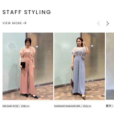
S
81cm
36cm
68cm
94cm
140cm
パンツの後ろポケットは無しになります。
メーカー品
0325503004
STAFF STYLING
M
85cm
38cm
71cm
98cm
142.5cm
※詳細画像が正しい仕様となります。
番
サイズガイド
VIEW MORE
---------------------------------------------------
ワンピース
ドレス
カテゴリー
透け感：あり
裏地：あり
生地の厚さ：普通
洗濯：×
伸縮性：なし
ジップ：あり
ポケット：あり
---------------------------------------------------
●おすすめシーン
二次会やパーティー、同窓会、成人式など華やかなシーンに
■■■LAGUNAMOON LADYライン■■■
ドレスを着ることで違った自分を発見したり、それぞれが持つ内に秘
めた輝きをさらに引き出せるものにしたいと考え、 スタイルを美し
く魅せることはもちろん、機能性や従来の型にははまらない新しい発
想のドレスを提案していきます。 結婚式，2次会，パーティー，女子
藤井 /
MASAKI KISE / 168cm
NANAMI NAKAMURA / 160cm
会，食事会・・・様々なパーティーシーンでお使いいただけます。