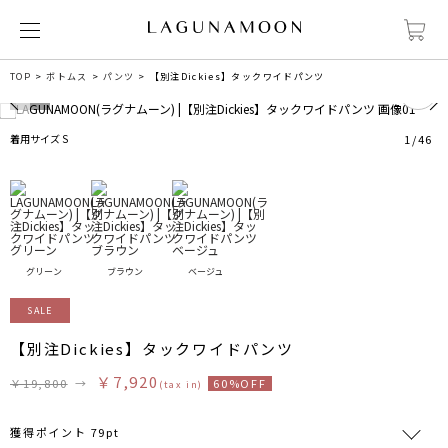
1
TOP
ボトムス
パンツ
【別注Dickies】タックワイドパンツ
着用サイズ S
1
/
46
グリーン
ブラウン
ベージュ
SALE
【別注Dickies】タックワイドパンツ
￥7,920
￥19,800
→
60%OFF
(tax in)
獲得ポイント 79pt