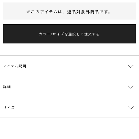
※このアイテムは、
返品対象外商品
です。
RUNWAY Passport
ポイント
旧 MS PASSPORTポイント
カラー/サイズを選択して注文する
79
ポイント獲得
ポイントについて
アイテム説明
WORKWEARの代名詞Dickies®
詳細
今季のキーワードであるワークのエッセンスを存分に楽しむ
LAGUNAMOON(ラグナムーン)ならではの洗練されたシルエットを加
えて今着たい装いを叶える1枚に
サイズ
素材
本体:ポリエステル65% 綿35% 裏地:ポリエステ
■デザインコメント
ル65% 綿35% 袋布/腰裏:ポリエステル80％ 綿
1922年、アメリカ合衆国テキサス州で生まれたワークウェアブラン
20％
ド。
サイズ
ウエスト
ヒップ
股上
股下
わたり周り
アメリカの3大ワークブランドの1つであるDickies®との別注アイテ
原産国
中国
一部ゴム仕
ム。
S
様:62～
88cm
36.5cm
67.5cm
68cm