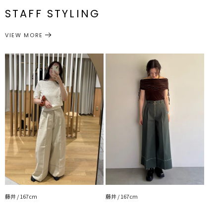
66cm
配色ステッチをアクセントにしたタックワイドパンツ。
メーカー品
一部ゴム仕
0325507006
STAFF STYLING
M
様:65～
92cm
37cm
70.5cm
70cm
かなりワイドに仕上げたパンツは女性らしいフィットシルエットの
番
69cm
トップスと相性抜群。
VIEW MORE
フロントのZIPデザインがLAGUNAMOONらしい1着です。
サイズガイド
ボトムス
パンツ
カテゴリー
【修正コメント】
オリジナルプレートがつきます。
ウエストゴム伸び寸法大きくなります。
※詳細画像が正しい仕様となります。
■スタイリングポイント
・オフショルトップスとの合わせが今年っぽく着れて〇
・シアートップスやブラウスとのスタイリングがおすすめ
・カットソーとカジュアルに合わせるのはもちろん、綺麗めニットと
女性らしく着こなすのも◎
■Dickies × LAGUNAMOON 別注アイテムはこちら
・
【別注Dickies®】ショートワークジャケット
・
【別注Dickies®】ZIPジャンパースカート
藤井 / 167cm
藤井 / 167cm
------------------------------------------