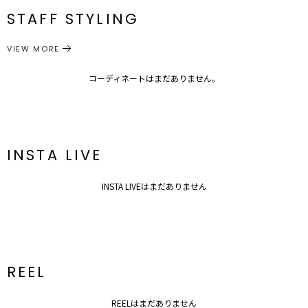
STAFF STYLING
■ブランドのお気に入り登録
アクセサリー
ピアス
サイズガイド
カテゴリー
新商品やセール情報など、いち早くお得な情報をゲット！
VIEW MORE
ぜひご活用ください！
※着用画像はフラッシュの加減で実際の製品と色味等が異なる場合が
コーディネートはまだありません。
ございますので、
詳細画像をご確認ください。
※ご利用の端末画面の設定により実際の商品と色味が異なる場合がご
ざいます。
INSTA LIVE
INSTA LIVEはまだありません
REEL
REELはまだありません