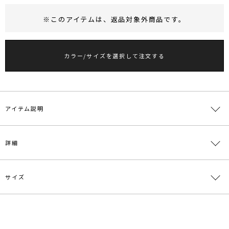
※このアイテムは、
返品対象外商品
です。
RUNWAY Passport
ポイント
旧 MS PASSPORTポイント
カラー/サイズを選択して注文する
13
ポイント獲得
ポイントについて
アイテム説明
■デザインコメント
詳細
一筆書きのようなハートのパーツとチェーンミックスの女性らしい存
在感のピアス。
耳元で揺れ動くデザインで耳元を華やかに演出します。
サイズ
あえてモダンなスタイリングにアクセントでつけていただくのがおす
素材
真鍮 チタン
すめです。
原産国
中国
【知って得する便利機能◎ 】
サイズ
たて
よこ
全長
重さ
■商品のお気に入り登録
メーカー品
0325509005
F
7.4cm
1cm
7.4cm
約2g
再入荷時、ラスト１点の時、セール開始時にお知らせします。
番