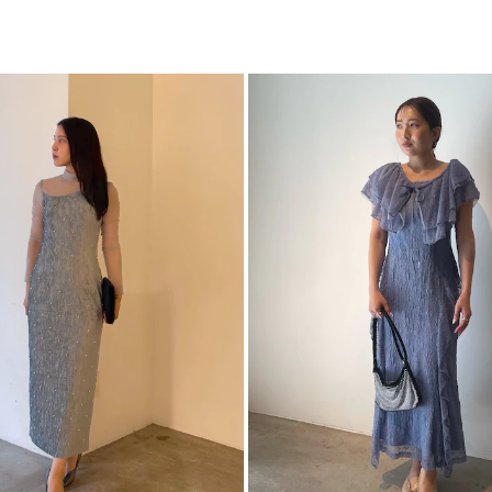
シ
ぜひご活用ください
カテゴリー
M
7.5c
※着用画像はフラッ
います。
詳細画像をご参照く
※ご利用の端末画面
ます。