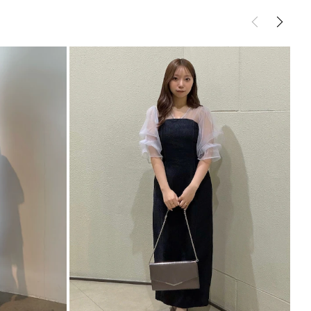
ューズ
シューズ/その他
！
m
約8cm
センチ:24.0～24.5cm
約440g
シュの加減で実際の製品と色味等が異なる場合がござ
ださい。
サイズガイド
の設定により実際の商品と色味が異なる場合がござい