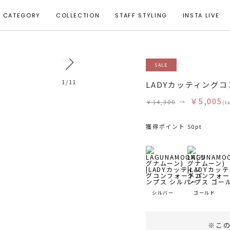
CATEGORY
COLLECTION
STAFF STYLING
INSTA LIVE
3
SALE
1
/
11
LADYカッティング
￥5,005
￥14,300
→
(t
獲得ポイント 50pt
シルバー
ゴールド
※こ