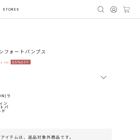
STORES
コンフォートパンプス
65%OFF
ax in)
RUNWAY Passport
ポイント
旧 MS PASSPORTポイント
50
ポイント獲得
のアイテムは、
返品対象外商品
です。
ポイントについて