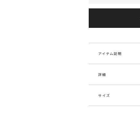
アイテム説明
詳細
■デザインコメント
ドレスシーンにおす
セットバックの直線
ンプルながらも足が
サイズ
ボロネーゼ製法を採
素材
甲材
れづらい履き心地も
原産国
中
【知って得する便利機
サイズ
ヒー
■商品のお気に入り
メーカー品
032
再入荷時、ラスト１
XS
7.5c
番
■ブランドのお気に
新商品やセール情報
S
7.5c