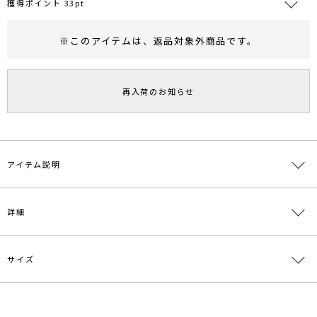
獲得ポイント 33pt
※このアイテムは、
返品対象外商品
です。
RUNWAY Passport
ポイント
旧 MS PASSPORTポイント
再入荷のお知らせ
33
ポイント獲得
ポイントについて
アイテム説明
■デザインコメント
詳細
シンプルな中にも、首元のデコルテが綺麗に見えることで女性らしさ
がぐっと高まるニットプルオーバー
首元のアシンメトリーネックラインとリブの切り替えスリットで程よ
サイズ
いデザイン性で洗練された印象に
素材
レーヨン56％ ポリエステル23％ ナイロン21％
華奢見えしてくれるのに首元はフィットしているので、前かがみでも
インナーが見えず安心感があります。
原産国
中国
コンパクトなシルエットなので幅広いボトムとの相性が良く汎用性の
サイズ
バスト
袖丈
肩幅
総丈
重さ
高いアイテムです。