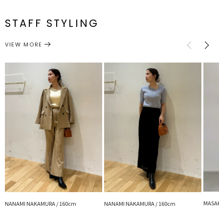
メーカー品
0325526006
F
71cm～
27cm
32cm～
52cm
約258g
この秋クローゼットにプラスしておくと着回しが効くので重宝してく
番
れます。
STAFF STYLING
気温が下がり始めたらジャケットのインナーとしても使えます。
トップス
ニット
サイズガイド
カテゴリー
VIEW MORE
■スタイリングポイント
・ボトムを選ばない何にでも合わせやすい万能アイテム
・テーラードジャケット合わせできれいめな印象に
---------------------------------------------------
透け感：なし
裏地：なし
生地の厚さ：普通
洗濯：手洗い可
伸縮性：あり
---------------------------------------------------
【知って得する便利機能◎ 】
■商品のお気に入り登録
再入荷時、ラスト１点の時、セール開始時にお知らせします。
■ブランドのお気に入り登録
新商品やセール情報など、いち早くお得な情報をゲット！
MASAK
NANAMI NAKAMURA / 160cm
NANAMI NAKAMURA / 160cm
ぜひご活用ください！