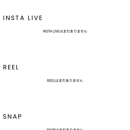
※着用画像はフラッシュの加減で実際の製品と色味等が異なる場合が
ございますので、
INSTA LIVE
生地のズームアップ画像をご確認ください。
※ご利用の端末画面の設定により実際の商品と色味が異なる場合がご
ざいます。
INSTA LIVEはまだありません
REEL
REELはまだありません
SNAP
SNAPはまだありません