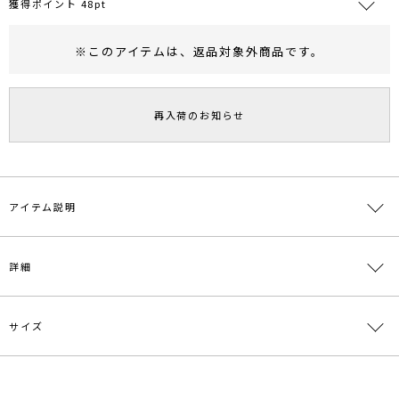
獲得ポイント 48pt
※このアイテムは、
返品対象外商品
です。
RUNWAY Passport
ポイント
旧 MS PASSPORTポイント
再入荷のお知らせ
48
ポイント獲得
ポイントについて
アイテム説明
トレンドのカラーデザインが目を惹く主役ニット
詳細
■デザインポイント
程よい毛足の糸を採用した暖かみのある襟デザインが旬なニットプル
サイズ
オーバー。
素材
ポリエステル62％ ナイロン28％ 毛10％
軽いゲージで編み上げコンパクトなサイズ感に設定し重く見えないよ
うに作り上げました。
原産国
中国
また、広幅のリブで仕上げることにより立体感を出し女性らしいフレ
サイズ
バスト
着丈
袖丈
肩幅
その他
アスリーブを採用。