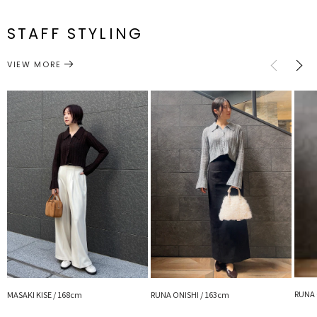
メーカー品
0325526010
付属:予備
F
92cm
40.5cm
61.5cm
39cm
スエードライクシリーズのスカートとスタイリングが今季のおすすめ
番
ボタン1個
ですが
STAFF STYLING
落ち感のあるスカートや綺麗めなボトムとも相性がよいアイテムで
トップス
ニット
サイズガイド
カテゴリー
す。
VIEW MORE
【修正コメント】
前下がり1.5センチ深くなります。
※詳細画像が正しい仕様となります。
■スタイリングポイント
・ボトムスを選ばない万能なニットトップス
・デニムパンツでカジュアルに、スカートとのコーデでオフィスカジ
ュアルにもおすすめ
・ボタンを開けてキャミワンピなどの上からカーデとして羽織るのも
〇
---------------------------------------------------
透け感：あり
裏地：なし
生地の厚さ：普通
洗濯：-
伸縮性：あり
RUNA 
MASAKI KISE / 168cm
RUNA ONISHI / 163cm
ジップ：なし