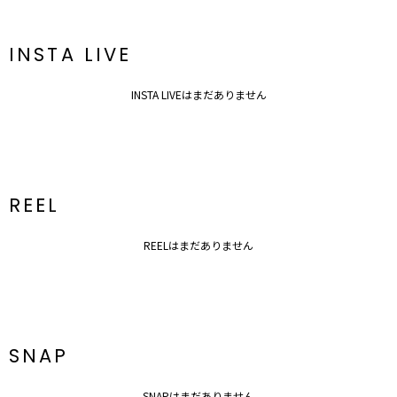
ポケット：なし
--------------------------------------------------
INSTA LIVE
【知って得する便利機能◎ 】
■商品のお気に入り登録
再入荷時、ラスト１点の時、セール開始時にお知らせします。
INSTA LIVEはまだありません
■ブランドのお気に入り登録
新商品やセール情報など、いち早くお得な情報をゲット！
ぜひご活用ください！
※着用画像はフラッシュの加減で実際の製品と色味等が異なる場合が
REEL
ございますので、
生地のズームアップ画像をご確認ください。
※ご利用の端末画面の設定により実際の商品と色味が異なる場合がご
REELはまだありません
ざいます。
SNAP
SNAPはまだありません