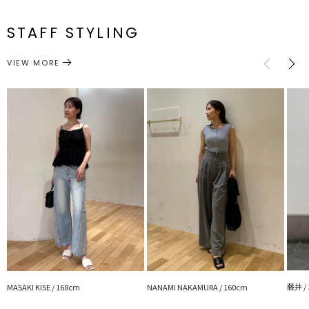
F
70cm～
33cm
47cm
約184g
■スタイリングポイント
メーカー品
0325526016
・今季はスウェットパンツとのリラックスムード感のある合わせも
番
STAFF STYLING
おすすめです
サイズガイド
・女性らしいスタイリングがお好きな方には落ち感のあるナロースカ
トップス
ニット
カテゴリー
VIEW MORE
ートとのスタイルが◎
------------------------------------------
透け感：なし
裏地：なし
生地の厚さ：普通
洗濯：手洗い可
伸縮性：あり
ポケット：なし
ジップ：なし
------------------------------------------
【知って得する便利機能◎ 】
■商品のお気に入り登録
再入荷時、ラスト１点の時、セール開始時にお知らせします。
■ブランドのお気に入り登録
新商品やセール情報など、いち早くお得な情報をゲット！
ぜひご活用ください！
※着用画像はフラッシュの加減で実際の製品と色味等が異なる場合が
ございますので、
藤井 /
MASAKI KISE / 168cm
NANAMI NAKAMURA / 160cm
生地のズームアップ画像をご確認ください。