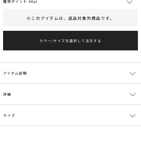
獲得ポイント 44pt
※このアイテムは、
返品対象外商品
です。
RUNWAY Passport
ポイント
旧 MS PASSPORTポイント
カラー/サイズを選択して注文する
44
ポイント獲得
ポイントについて
アイテム説明
抜け感のあるメランジニットがスタイリングのアクセントに
詳細
■デザインポイント
メランジ糸が程よくカジュアルなニュアンスのショート丈ニットプル
オーバー。
サイズ
オリジナルで作ったビーンズ型ボタンがさりげなくモダンな印象を与
素材
本体:ポリエステル72％ アクリル28％ 部分使い:
えてくれます。
レーヨン78％ ポリエステル22％
前後2WAYで着用可能です。
伸縮性もよく締め付け感の無いストレスフリーな着心地です。
原産国
中国
サイズ
バスト
肩幅
総丈
重さ
春夏ヘビロテ間違いなしの複数色買いもおすすめのアイテムです。